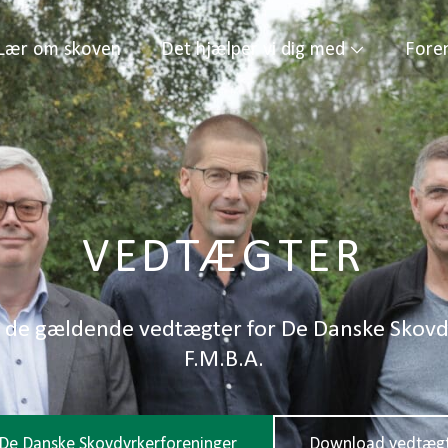
Lær om skoven
Det hjælper vi dig med
Fore
VEDTÆGTER
e de gældende vedtægter for De Danske Skovd
F.M.B.A.
De Danske Skovdyrkerforeninger
Download vedtæg