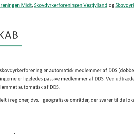
oreningen Midt
,
Skovdyrkerforeningen Vestjylland
og
Skovdyr
KAB
skovdyrkerforening er automatisk medlemmer af DDS (dobbe
ingerne er ligeledes passive medlemmer af DDS. Ved udtræde
lemmet automatisk af DDS.
 i regioner, dvs. i geografiske områder, der svarer til de lok