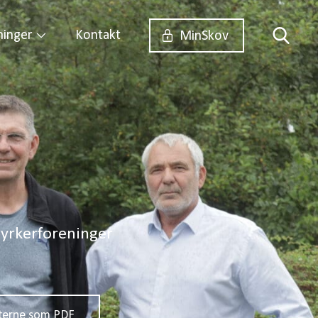
ninger
Kontakt
MinSkov
yrkerforeninger
terne som PDF