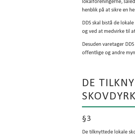
lokalforeningerne, sål
henblik på at sikre en
DDS skal bistå de lokale
og ved at medvirke til a
Desuden varetager DDS m
offentlige og andre myn
DE TILKN
SKOVDYRK
§3
De tilknyttede lokale s