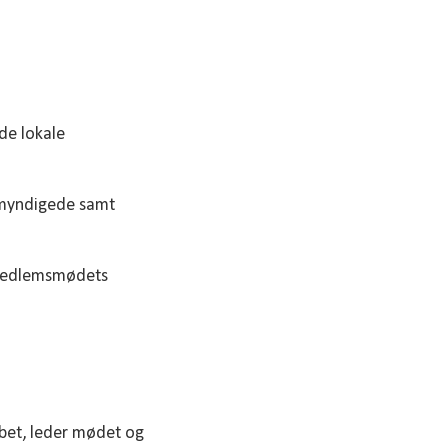
de lokale
emyndigede samt
r medlemsmødets
bet, leder mødet og