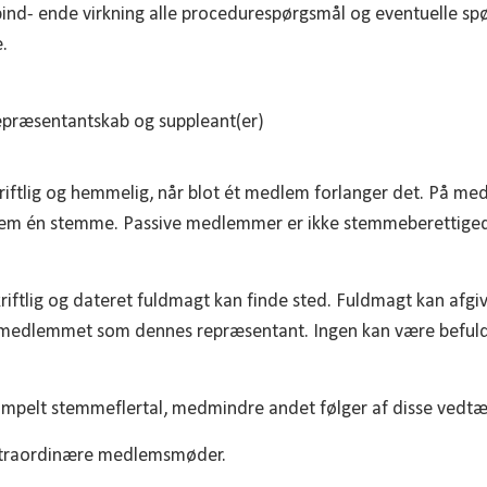
ind- ende virkning alle procedurespørgsmål og eventuelle s
.
repræsentantskab og suppleant(er)
riftlig og hemmelig, når blot ét medlem forlanger det. På m
m én stemme. Passive medlemmer er ikke stemmeberettigede 
iftlig og dateret fuldmagt kan finde sted. Fuldmagt kan afgiv
 medlemmet som dennes repræsentant. Ingen kan være beful
simpelt stemmeflertal, medmindre andet følger af disse vedtæ
kstraordinære medlemsmøder.