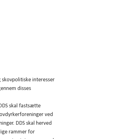
skovpolitiske interesser
 gennem disses
DDS skal fastsætte
kovdyrkerforeninger ved
eninger. DDS skal herved
lige rammer for