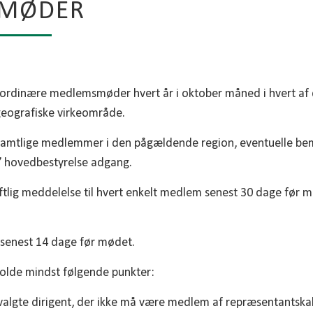
MØDER
 ordinære medlemsmøder hvert år i oktober måned i hvert af 
geografiske virkeområde.
samtlige medlemmer i den pågældende region, eventuelle b
’ hovedbestyrelse adgang.
riftlig meddelelse til hvert enkelt medlem senest 30 dage fø
senest 14 dage før mødet.
olde mindst følgende punkter:
lgte dirigent, der ikke må være medlem af repræsentantska