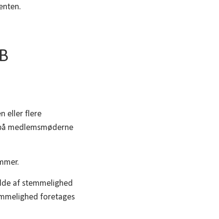
enten.
B
 eller flere
lt på medlemsmøderne
mmer.
fælde af stemmelighed
emmelighed foretages