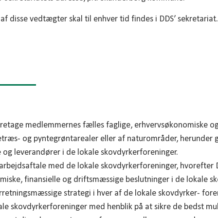
f disse vedtægter skal til enhver tid findes i DDS’ sekretariat.
aretage medlemmernes fælles faglige, erhvervsøkonomiske og 
uletræs- og pyntegrøntarealer eller af naturområder, herunder
 og leverandører i de lokale skovdyrkerforeninger.
rbejdsaftale med de lokale skovdyrkerforeninger, hvorefter 
ske, finansielle og driftsmæssige beslutninger i de lokale s
rretningsmæssige strategi i hver af de lokale skovdyrker- for
le skovdyrkerforeninger med henblik på at sikre de bedst mu