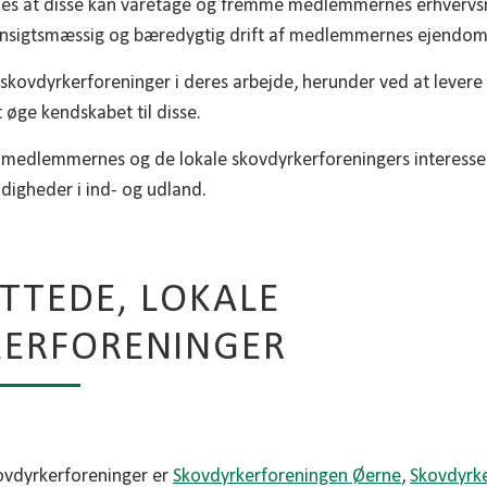
edes at disse kan varetage og fremme medlemmernes erhverv
 hensigtsmæssig og bæredygtig drift af medlemmernes ejendo
 skovdyrkerforeninger i deres arbejde, herunder ved at levere t
t øge kendskabet til disse.
edlemmernes og de lokale skovdyrkerforeningers interesser 
digheder i ind- og udland.
YTTEDE, LOKALE
ERFORENINGER
kovdyrkerforeninger er
Skovdyrkerforeningen Øerne
,
Skovdyrk