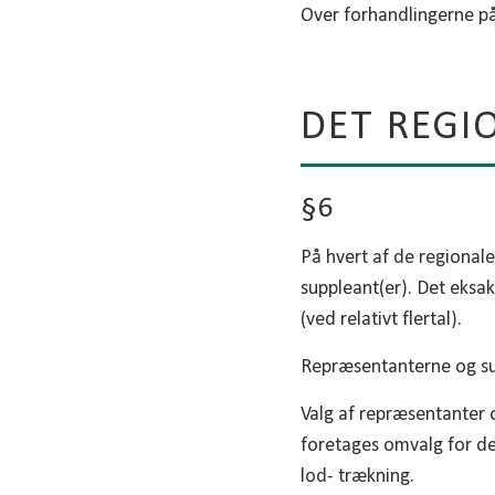
Over forhandlingerne p
DET REGI
§6
På hvert af de regional
suppleant(er). Det eks
(ved relativt flertal).
Repræsentanterne og su
Valg af repræsentanter o
foretages omvalg for d
lod- trækning.