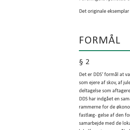
Det originale eksemplar a
FORMÅL
§ 2
Det er DDS’ formål at v
som ejere af skov, af j
deltagelse som aftagere
DDS har indgået en sama
rammerne for de økonomi
fastlæg- gelse af den fo
samarbejde med de loka