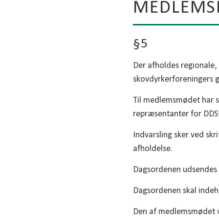
MEDLEMS
§5
Der afholdes regionale,
skovdyrkerforeningers 
Til medlemsmødet har 
repræsentanter for DDS
Indvarsling sker ved sk
afholdelse.
Dagsordenen udsendes 
Dagsordenen skal indeh
Den af medlemsmødet va