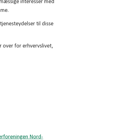
smæssige interesser med
mme.
jenesteydelser til disse
over for erhvervslivet,
erforeningen Nord-