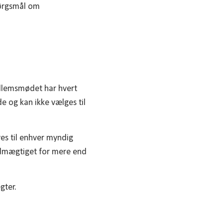
pørgsmål om
edlemsmødet har hvert
og kan ikke vælges til
es til enhver myndig
dmægtiget for mere end
gter.