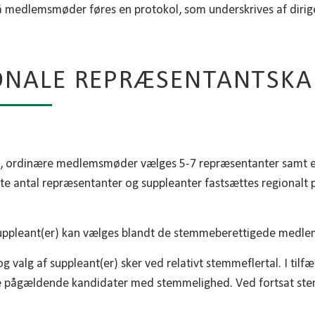
å medlemsmøder føres en protokol, som underskrives af dirig
ONALE REPRÆSENTANTSKA
e, ordinære medlemsmøder vælges 5-7 repræsentanter samt en
akte antal repræsentanter og suppleanter fastsættes regiona
ppleant(er) kan vælges blandt de stemmeberettigede medle
g valg af suppleant(er) sker ved relativt stemmeflertal. I til
e pågældende kandidater med stemmelighed. Ved fortsat st