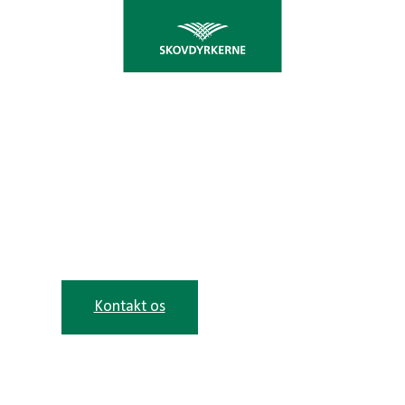
KONTAKT DIN
SKOVDYRKERFORENING
Der er skovfogeder og medlemmer i hele landet
klar til at hjælpe dig
Kontakt os
Bliv medlem