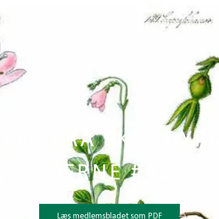
Lær om skoven
Det hjælper vi dig med
Fore
KLER FRA SKOVDYR
ØERNE #48
Læs medlemsbladet som PDF