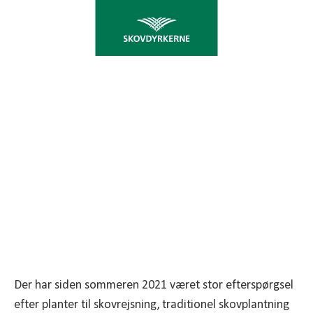
FORVENTNINGER TIL
PLANTESÆSON 2022
Plantesæsonen i foråret 2022 forventes i
Skovdyrkerne Øernes regi at bliver meget hektisk.
Der har siden sommeren 2021 været stor efterspørgsel
efter planter til skovrejsning, traditionel skovplantning