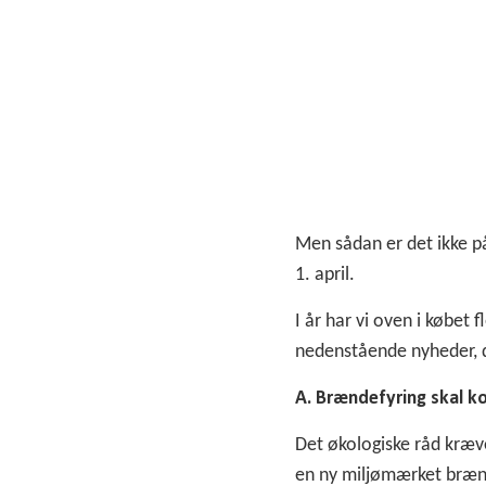
Men sådan er det ikke p
1. april.
I år har vi oven i købet 
nedenstående nyheder, de
A. Brændefyring skal k
Det økologiske råd kræve
en ny miljømærket brænde