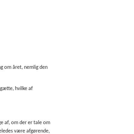
ng om året, nemlig den
gætte, hvilke af
ge af, om der er tale om
geledes være afgørende,