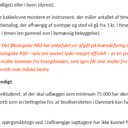
ligst) eller i byen (dyrest).
lle kakkelovne montere et instrument, der måler antallet af time
ebetaling, der afhængig af ovntype og sted vil gå fra 1 kr. i ti
r. i timen (en gammel ovn i bymæssig bebyggelse).
, at Det Økologiske Råd har anbefalet en afgift på brændefyrin
logiske Råd – selv om navnet lyder meget officielt – er en pr
 midler kommer fra Energifonden, som igen får sine midler fra
forstår man måske bedre.
endigt
onkluderet, at der skal udlægges som minimum 75.000 har skov
reb som en betingelse for, at biodiversiteten i Danmark kan f
let spørgsmålstegn ved. Uafhængige iagttagere har ikke kunnet 