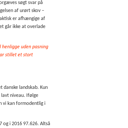
orgæves søgt svar på
elsen af urørt skov –
faktisk er afhængige af
et går ikke at overlade
al henligge uden pasning
 stillet et stort
det danske landskab. Kun
 lavt niveau. Ifølge
n vi kan formodentlig i
27 og i 2016 97.626. Altså