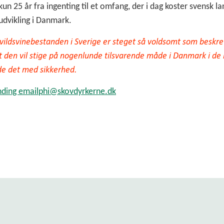
kun 25 år fra ingenting til et omfang, der i dag koster svensk la
udvikling i Danmark.
at vildsvinebestanden i Sverige er steget så voldsomt som beskre
 at den vil stige på nogenlunde tilsvarende måde i Danmark i 
ide det med sikkerhed.
phi@
skovdyrkerne.dk