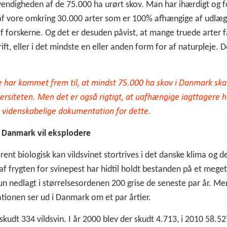
ndigheden af de 75.000 ha urørt skov. Man har ihærdigt og f
af vore omkring 30.000 arter som er 100% afhængige af udlægg
af forskerne. Og det er desuden påvist, at mange truede arter 
ft, eller i det mindste en eller anden form for af naturpleje. D
ere har kommet frem til, at mindst 75.000 ha skov i Danmark sk
iversiteten. Men det er også rigtigt, at uafhængige iagttagere har
videnskabelige dokumentation for dette.
i Danmark vil eksplodere
 rent biologisk kan vildsvinet stortrives i det danske klima og 
af frygten for svinepest har hidtil holdt bestanden på et meget
 kun nedlagt i størrelsesordenen 200 grise de seneste par år. Me
ationen ser ud i Danmark om et par årtier.
 skudt 334 vildsvin. I år 2000 blev der skudt 4.713, i 2010 58.5