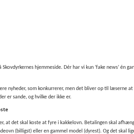
å Skovdyrkernes hjemmeside. Dér har vi kun ’fake news’ én ga
flere nyheder, som konkurrerer, men det bliver op til læserne at 
r er sande, og hvilke der ikke er.
oste
r, at det skal koste at fyre i kakkelovn. Betalingen skal afhæn
ovn (billigst) eller en gammel model (dyrest). Og det skal li