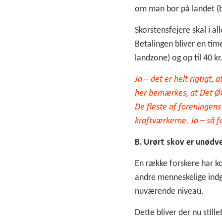
om man bor på landet (bil
Skorstensfejere skal i a
Betalingen bliver en tim
landzone) og op til 40 k
Ja – det er helt rigtigt
her bemærkes, at Det Øko
De fleste af foreningens
kraftværkerne. Ja – så 
B. Urørt skov er unødv
En række forskere har k
andre menneskelige indg
nuværende niveau.
Dette bliver der nu stil