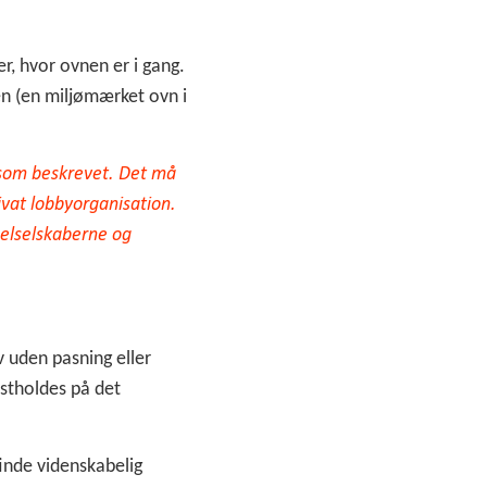
r, hvor ovnen er i gang.
men (en miljømærket ovn i
g som beskrevet. Det må
ivat lobbyorganisation.
 elselskaberne og
 uden pasning eller
astholdes på det
finde videnskabelig