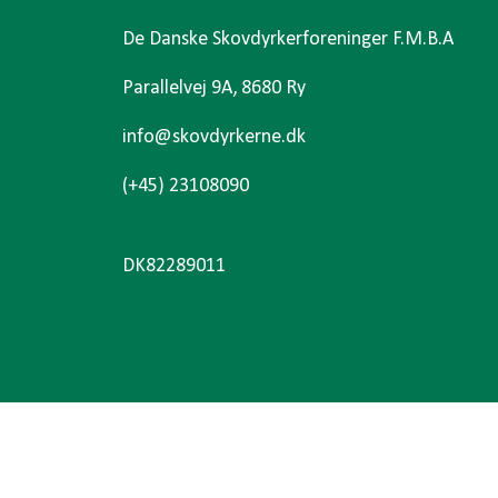
De Danske Skovdyrkerforeninger F.M.B.A
Parallelvej 9A, 8680 Ry
info@skovdyrkerne.dk
(+45) 23108090
DK82289011