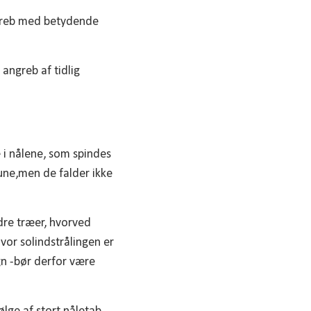
greb med betydende
angreb af tidlig
 i nålene, som spindes
rune,men de falder ikke
dre træer, hvorved
hvor solindstrålingen er
gn -bør derfor være