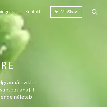
ninger
Kontakt
MinSkov
ERE
lgrannålevikler
 subsequana). I
ende nåletab i