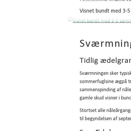
I voldsomme tilfælde ka
Visnet bundt med 3-
Sværmning
Tidlig ædelgra
Sværmningen sker typisk
sommerfuglsine ægpå tr
sammenspinding af nåle e
gamle skud visner i bund
Stortset alle nåleårgang
til begyndelsen af septe