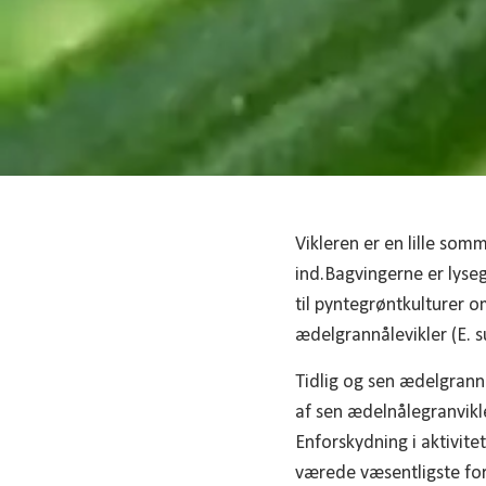
Vikleren er en lille so
ind.Bagvingerne er lyseg
til pyntegrøntkulturer o
ædelgrannålevikler (E. 
Tidlig og sen ædelgrann
af sen ædelnålegranvikle
Enforskydning i aktivit
værede væsentligste for