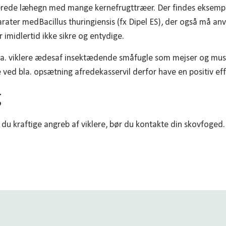
ierede læhegn med mange kernefrugttræer. Der findes eksempl
er medBacillus thuringiensis (fx Dipel ES), der også må anv
 imidlertid ikke sikre og entydige.
a. viklere ædesaf insektædende småfugle som mejser og musvi
 ved bla. opsætning afredekasservil derfor have en positiv eff
g
er du kraftige angreb af viklere, bør du kontakte din skovfoged.