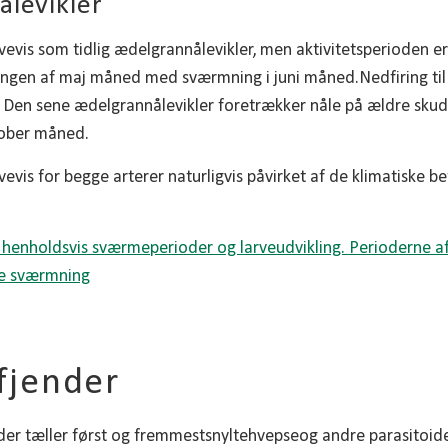
ålevikler
evis som tidlig ædelgrannålevikler, men aktivitetsperioden e
ningen af maj måned med sværmning i juni måned.Nedfiring til
 Den sene ædelgrannålevikler foretrækker nåle på ældre skud.
tober måned.
evis for begge arterer naturligvis påvirket af de klimatiske be
fjender
nder tæller først og fremmestsnyltehvepseog andre parasitoide