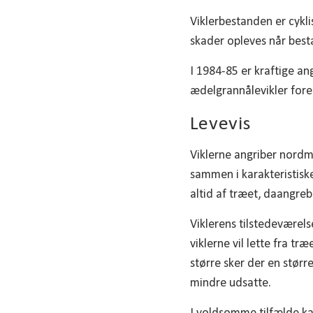
Viklerbestanden er cyk
skader opleves når bes
I 1984-85 er kraftige a
ædelgrannålevikler for
Levevis
Viklerne angriber nordm
sammen i karakteristisk
altid af træet, daangre
Viklerens tilstedeværels
viklerne vil lette fra t
større sker der en størr
mindre udsatte.