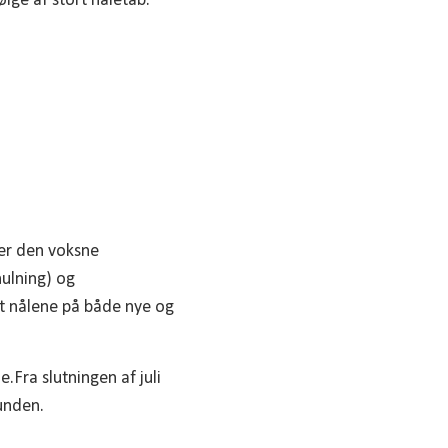
lge af stort nåletab.
ger den voksne
ulning) og
at nålene på både nye og
.Fra slutningen af juli
bunden.