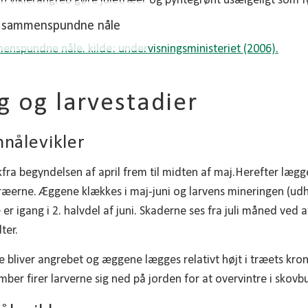
n viklerangreb gøre juletræer og pyntegrønt usælgeligt som fø
5 sammenspundne nåle
 og larvestadier
nnålevikler
fra begyndelsen af april frem til midten af maj.Herefter læg
æerne. Æggene klækkes i maj-juni og larvens mineringen (udh
r igang i 2. halvdel af juni. Skaderne ses fra juli måned ved 
ter.
e bliver angrebet og æggene lægges relativt højt i træets krone
mber firer larverne sig ned på jorden for at overvintre i skov