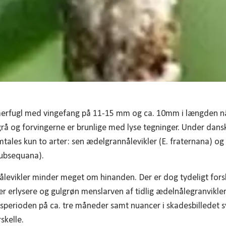
mmerfugl med vingefang på 11-15 mm og ca. 10mm i længden nå
rå og forvingerne er brunlige med lyse tegninger. Under dansk
mtales kun to arter: sen ædelgrannålevikler (E. fraternana) og 
subsequana).
ålevikler minder meget om hinanden. Der er dog tydeligt forsk
r erlysere og gulgrøn menslarven af tidlig ædelnålegranvikler 
etsperioden på ca. tre måneder samt nuancer i skadesbilledet 
skelle.