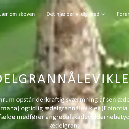
Lær om skoven
Det hjælper vi dig med
Fore
ELGRANNÅLEVIKL
rum opstår derkraftig sværmning af sen æde
ernana) ogtidlig ædelgrannålevikler (Epinotia
fælde medfører angrebafskadevoldernebetyd
ædelgran.