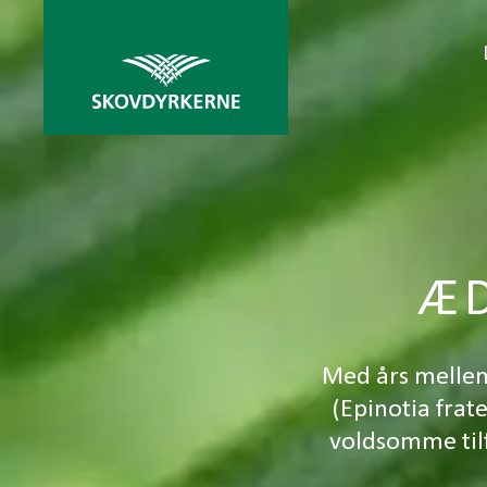
ÆD
Med års mellem
(Epinotia frat
voldsomme til