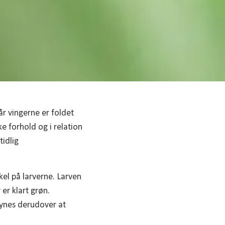
r vingerne er foldet
e forhold og i relation
tidlig
el på larverne. Larven
er klart grøn.
synes derudover at