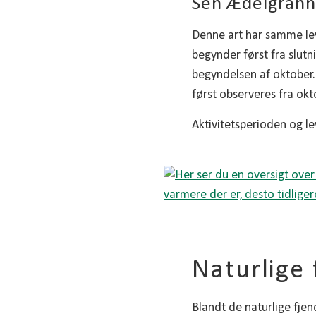
Sen Ædelgrann
Denne art har samme lev
begynder først fra slut
begyndelsen af oktober.
først observeres fra ok
Aktivitetsperioden og lev
Naturlige 
Blandt de naturlige fje