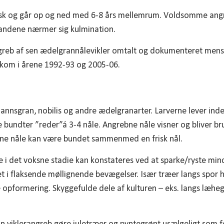
lisk og går op og ned med 6-8 års mellemrum. Voldsomme an
tandene nærmer sig kulmination.
ngreb af sen ædelgrannålevikler omtalt og dokumenteret mens 
ekom i årene 1992-93 og 2005-06.
annsgran, nobilis og andre ædelgranarter. Larverne lever inde
e bundter ”reder”á 3-4 nåle. Angrebne nåle visner og bliver b
bne nåle kan være bundet sammenmed en frisk nål.
e i det voksne stadie kan konstateres ved at sparke/ryste min
ræet i flaksende møllignende bevægelser. Især træer langs spor 
e opformering. Skyggefulde dele af kulturen – eks. langs læhe