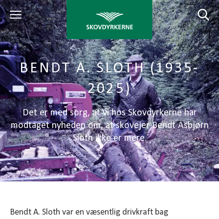
BENDT A. SLOTH (1935-
2025)
Det er med sorg, at vi hos Skovdyrkerne har
modtaget nyheden om, at skovejer Bendt Asbjørn
Sloth ikke er mere.
Bendt A. Sloth var en væsentlig drivkraft bag