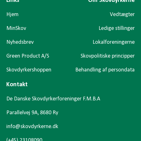
Links
Om Skovdyrkerne
Hjem
Vedtægter
MinSkov
Ledige stillinger
Nyhedsbrev
Lokalforeningerne
Green Product A/S
Skovpolitiske principper
Skovdyrkershoppen
Behandling af persondata
Kontakt
De Danske Skovdyrkerforeninger F.M.B.A
Parallelvej 9A, 8680 Ry
info@skovdyrkerne.dk
(+45) 23108090