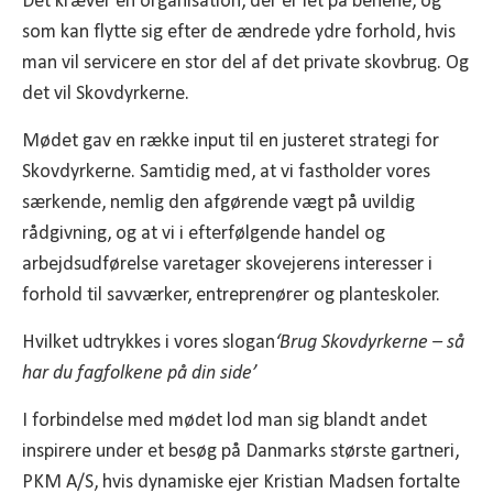
Det kræver en organisation, der er let på benene, og
som kan flytte sig efter de ændrede ydre forhold, hvis
man vil servicere en stor del af det private skovbrug. Og
det vil Skovdyrkerne.
Mødet gav en række input til en justeret strategi for
Skovdyrkerne. Samtidig med, at vi fastholder vores
særkende, nemlig den afgørende vægt på uvildig
rådgivning, og at vi i efterfølgende handel og
arbejdsudførelse varetager skovejerens interesser i
forhold til savværker, entreprenører og planteskoler.
Hvilket udtrykkes i vores slogan
‘Brug Skovdyrkerne – så
har du fagfolkene på din side’
I forbindelse med mødet lod man sig blandt andet
inspirere under et besøg på Danmarks største gartneri,
PKM A/S, hvis dynamiske ejer Kristian Madsen fortalte