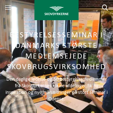
BESTYRELSESSEMINAR I
DANMARKS STØRSTE
MEDLEMSEJEDE
SKOVBRUGSVIRKSOMHED
Den daglige ledelse og 50 bestyrelsesmedlemmer
fra Skovdyrkernes lokale afdelinger fik ny
inspiration og nye målsætninger på stort seminar i
Odense.