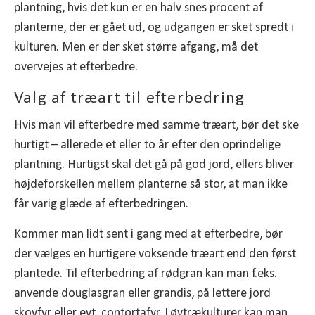
plantning, hvis det kun er en halv snes procent af
planterne, der er gået ud, og udgangen er sket spredt i
kulturen. Men er der sket større afgang, må det
overvejes at efterbedre.
Valg af træart til efterbedring
Hvis man vil efterbedre med samme træart, bør det ske
hurtigt – allerede et eller to år efter den oprindelige
plantning. Hurtigst skal det gå på god jord, ellers bliver
højdeforskellen mellem planterne så stor, at man ikke
får varig glæde af efterbedringen.
Kommer man lidt sent i gang med at efterbedre, bør
der vælges en hurtigere voksende træart end den først
plantede. Til efterbedring af rødgran kan man f.eks.
anvende douglasgran eller grandis, på lettere jord
skovfyr eller evt. contortafyr. Løvtrækulturer kan man