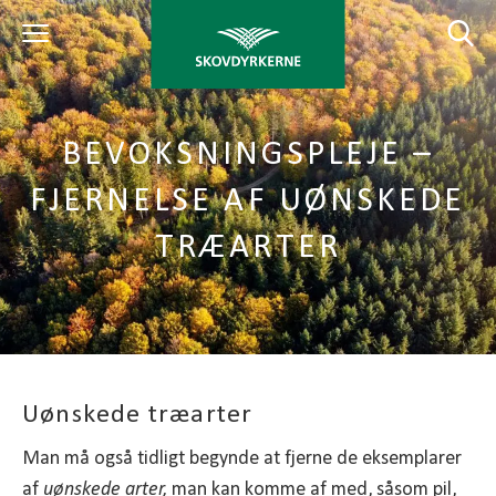
BEVOKSNINGSPLEJE –
FJERNELSE AF UØNSKEDE
TRÆARTER
Uønskede træarter
Man må også tidligt begynde at fjerne de eksemplarer
af
uønskede arter,
man kan komme af med, såsom pil,