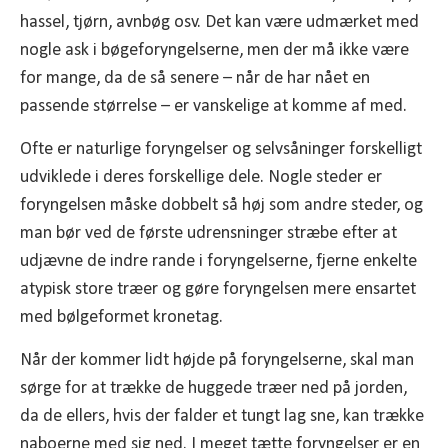
hassel, tjørn, avnbøg osv. Det kan være udmærket med
nogle ask i bøgeforyngelserne, men der må ikke være
for mange, da de så senere – når de har nået en
passende størrelse – er vanskelige at komme af med.
Ofte er naturlige foryngelser og selvsåninger forskelligt
udviklede i deres forskellige dele. Nogle steder er
foryngelsen måske dobbelt så høj som andre steder, og
man bør ved de første udrensninger stræbe efter at
udjævne de indre rande i foryngelserne, fjerne enkelte
atypisk store træer og gøre foryngelsen mere ensartet
med bølgeformet kronetag.
Når der kommer lidt højde på foryngelserne, skal man
sørge for at trække de huggede træer ned på jorden,
da de ellers, hvis der falder et tungt lag sne, kan trække
naboerne med sig ned. I meget tætte foryngelser er en