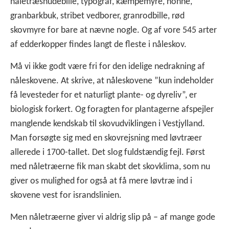
nåletræsnudebille, typograf, kæmpemyre, nonne,
granbarkbuk, stribet vedborer, granrodbille, rød
skovmyre for bare at nævne nogle. Og af vore 545 arter
af edderkopper findes langt de fleste i nåleskov.
Må vi ikke godt være fri for den idelige nedrakning af
nåleskovene. At skrive, at nåleskovene ”kun indeholder
få levesteder for et naturligt plante- og dyreliv”, er
biologisk forkert. Og foragten for plantagerne afspejler
manglende kendskab til skovudviklingen i Vestjylland.
Man forsøgte sig med en skovrejsning med løvtræer
allerede i 1700-tallet. Det slog fuldstændig fejl. Først
med nåletræerne fik man skabt det skovklima, som nu
giver os mulighed for også at få mere løvtræ ind i
skovene vest for israndslinien.
Men nåletræerne giver vi aldrig slip på – af mange gode