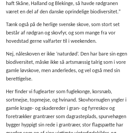
haft Skåne, Halland og Blekinge, så havde rødgranen
været en del af den danske oprindelige biodiversitet.”
Tænk også på de herlige svenske skove, som stort set
består af rødgran og skovfyr, og som mange fra vor
hovedstad gerne valfarter til i weekenden.
Nej, nåleskoven er ikke ’naturdød’. Den har bare sin egen
biodiversitet, måske ikke så artsmæssig talrig som i vore
gamle løvskove, men anderledes, og vel også med sin
berettigelse.
Her finder vi fuglearter som fuglekonge, korsnæb,
sortmejse, topmejse, og hvinand. Skovhornuglen yngler i
gamle krage- og skadereder i gran- og fyrreskov og
foretrækker grantræer som dagrasteplads, spurvehøgen
bygger hyppigt sin rede i grantræer, stor flagspætte har