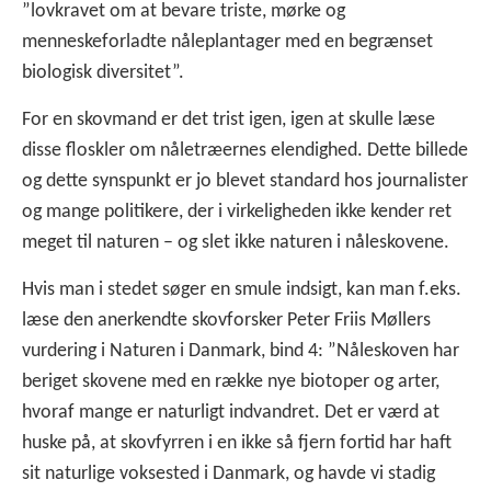
”lovkravet om at bevare triste, mørke og
menneskeforladte nåleplantager med en begrænset
biologisk diversitet”.
For en skovmand er det trist igen, igen at skulle læse
disse floskler om nåletræernes elendighed. Dette billede
og dette synspunkt er jo blevet standard hos journalister
og mange politikere, der i virkeligheden ikke kender ret
meget til naturen – og slet ikke naturen i nåleskovene.
Hvis man i stedet søger en smule indsigt, kan man f.eks.
læse den anerkendte skovforsker Peter Friis Møllers
vurdering i Naturen i Danmark, bind 4: ”Nåleskoven har
beriget skovene med en række nye biotoper og arter,
hvoraf mange er naturligt indvandret. Det er værd at
huske på, at skovfyrren i en ikke så fjern fortid har haft
sit naturlige voksested i Danmark, og havde vi stadig