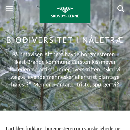
BIODIVERSITET I NÅLETRÆ
På netavisen Altinget havde borgmesteren i
Ikast-Brande kommune Carsten Kissmeyer
forleden en artikel under overskriften: ”Skal vi
vægte levende mennesker eller trist plantage
højest?”. Men er plantager triste, spørger vi?
I artiklen forklarer borgmesteren om vanskelighederne