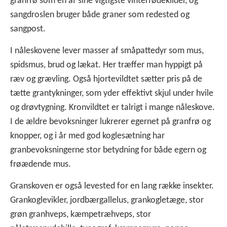
granfrø som en af sine vigtigste vinterfødekilder, og
sangdroslen bruger både graner som redested og
sangpost.
I nåleskovene lever masser af småpattedyr som mus,
spidsmus, brud og lækat. Her træffer man hyppigt på
ræv og grævling. Også hjortevildtet sætter pris på de
tætte grantykninger, som yder effektivt skjul under hvile
og drøvtygning. Kronvildtet er talrigt i mange nåleskove.
I de ældre bevoksninger lukrerer egernet på granfrø og
knopper, og i år med god koglesætning har
granbevoksningerne stor betydning for både egern og
frøædende mus.
Granskoven er også levested for en lang række insekter.
Grankoglevikler, jordbærgallelus, grankogletæge, stor
grøn granhveps, kæmpetræhveps, stor