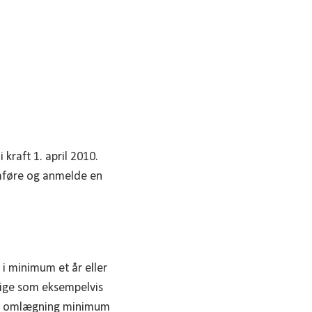
raft 1. april 2010.
emføre og anmelde en
i minimum et år eller
årige som eksempelvis
r en omlægning minimum