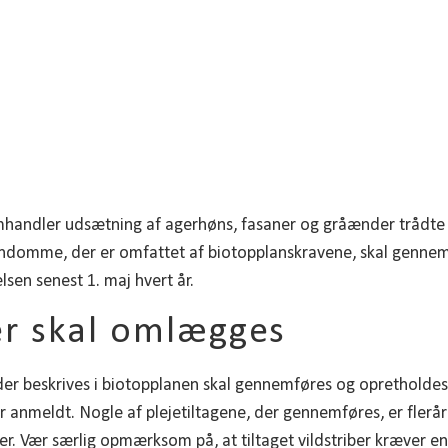
andler udsætning af agerhøns, fasaner og gråænder trådte i k
jendomme, der er omfattet af biotopplanskravene, skal genn
lsen senest 1. maj hvert år.
ber skal omlægges
 der beskrives i biotopplanen skal gennemføres og opretholdes 
er anmeldt. Nogle af plejetiltagene, der gennemføres, er fler
iber. Vær særlig opmærksom på, at tiltaget vildstriber kræve