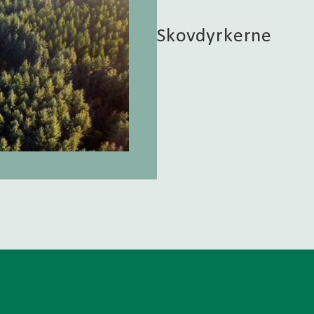
Skovdyrkerne