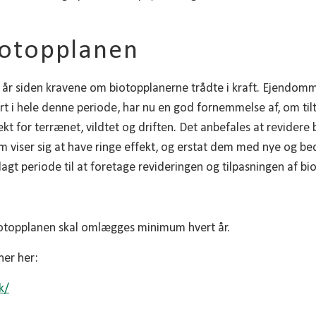
iotopplanen
 år siden kravene om biotopplanerne trådte i kraft. Ejendomm
 i hele denne periode, har nu en god fornemmelse af, om til
ffekt for terrænet, vildtet og driften. Det anbefales at revider
som viser sig at have ringe effekt, og erstat dem med nye og be
agt periode til at foretage revideringen og tilpasningen af bi
biotopplanen skal omlægges minimum hvert år.
er her:
k/