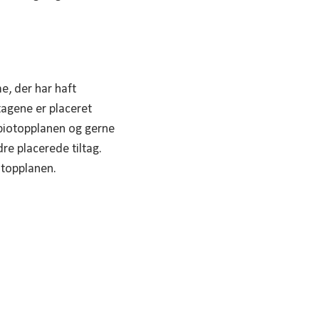
e, der har haft
tagene er placeret
e biotopplanen og gerne
dre placerede tiltag.
otopplanen.