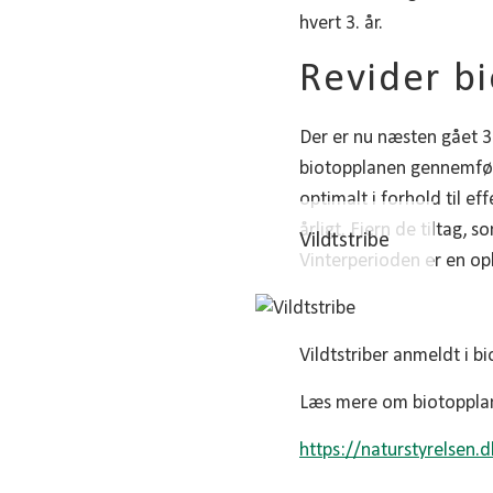
hvert 3. år.
Revider b
Der er nu næsten gået 3
biotopplanen gennemført
optimalt i forhold til e
årligt. Fjern de tiltag, 
Vildtstribe
Vinterperioden er en opl
Vildtstriber anmeldt i 
Læs mere om biotopplan
https://naturstyrelsen.d