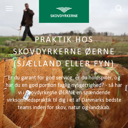
PRAKTIK HOS
SKOVDYRKERNE ØERNE
(SJÆLLAND ELLER FYN)
Er du garant for god service, er du holdspiller, og
har du en god portion faglig nysgerrighed? - så har
vi i Skovdyrkerne ØERNE en spændende
virksomhedspraktik til dig i et af Danmarks bedste
teams inden for skov, natur og landskab.