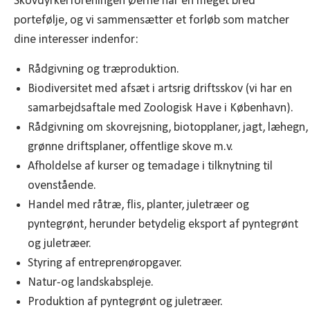
Skovdyrkerforeningen Øerne har en meget bred
portefølje, og vi sammensætter et forløb som matcher
dine interesser indenfor:
Rådgivning og træproduktion.
Biodiversitet med afsæt i artsrig driftsskov (vi har en
samarbejdsaftale med Zoologisk Have i København).
Rådgivning om skovrejsning, biotopplaner, jagt, læhegn,
grønne driftsplaner, offentlige skove m.v.
Afholdelse af kurser og temadage i tilknytning til
ovenstående.
Handel med råtræ, flis, planter, juletræer og
pyntegrønt, herunder betydelig eksport af pyntegrønt
og juletræer.
Styring af entreprenøropgaver.
Natur-og landskabspleje.
Produktion af pyntegrønt og juletræer.