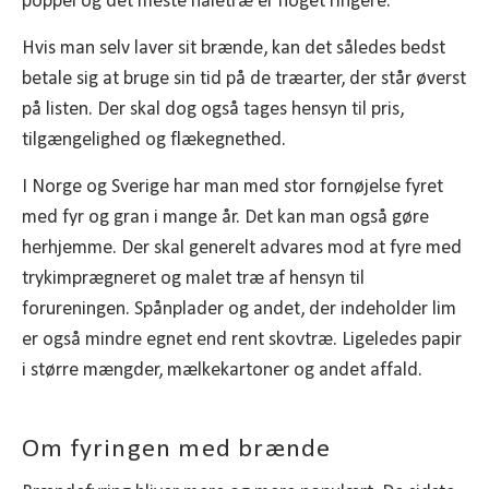
poppel og det meste nåletræ er noget ringere.
Hvis man selv laver sit brænde, kan det således bedst
betale sig at bruge sin tid på de træarter, der står øverst
på listen. Der skal dog også tages hensyn til pris,
tilgængelighed og flækegnethed.
I Norge og Sverige har man med stor fornøjelse fyret
med fyr og gran i mange år. Det kan man også gøre
herhjemme. Der skal generelt advares mod at fyre med
trykimprægneret og malet træ af hensyn til
forureningen. Spånplader og andet, der indeholder lim
er også mindre egnet end rent skovtræ. Ligeledes papir
i større mængder, mælkekartoner og andet affald.
Om fyringen med brænde