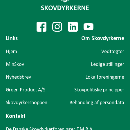
Links
Om Skovdyrkerne
Hjem
Vedtægter
MinSkov
Ledige stillinger
Nyhedsbrev
Lokalforeningerne
Green Product A/S
Skovpolitiske principper
Skovdyrkershoppen
Behandling af persondata
Kontakt
De Danske Skovdyrkerforeninger F.M.B.A