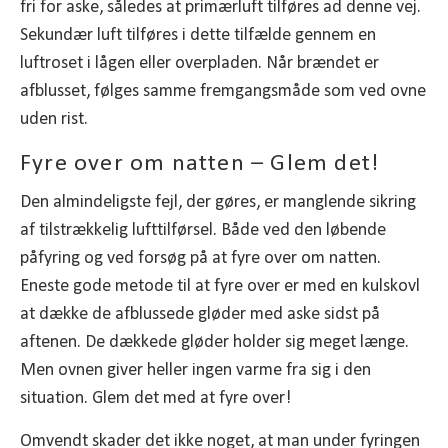
fri for aske, således at primærluft tilføres ad denne vej.
Sekundær luft tilføres i dette tilfælde gennem en
luftroset i lågen eller overpladen. Når brændet er
afblusset, følges samme fremgangsmåde som ved ovne
uden rist.
Fyre over om natten – Glem det!
Den almindeligste fejl, der gøres, er manglende sikring
af tilstrækkelig lufttilførsel. Både ved den løbende
påfyring og ved forsøg på at fyre over om natten.
Eneste gode metode til at fyre over er med en kulskovl
at dække de afblussede gløder med aske sidst på
aftenen. De dækkede gløder holder sig meget længe.
Men ovnen giver heller ingen varme fra sig i den
situation. Glem det med at fyre over!
Omvendt skader det ikke noget, at man under fyringen