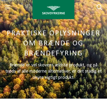
PRAKTISKE OPLYSNINGER
OM BRÆNDE OG
BRÆNDEFYRING
Brænde er vel skovens ældste produkt, og på
trods af alle moderne alternativer, er det stadig et
uhyre vigtigt produkt.