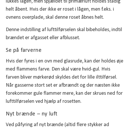
lukkes lågen, men spjældet til primærluft holdes stadig
helt åbent. Hvis der ikke er roset i lågen, men f.eks. i
ovnens overplade, skal denne roset åbnes helt.
Denne indstilling af lufttilførselen skal bibeholdes, indtil
brændet er afgasset eller afblusset.
Se på farverne
Hvis der fyres i en ovn med glasrude, kan der holdes øje
med flammens farve. Den skal være hvid-gul. Hvis
farven bliver mørkerød skyldes det for lille ilttilførsel.
Når gasserne stort set er afbrændt og der næsten ikke
forekommer gule flammer mere, kan der skrues ned for
lufttilførselen ved hjælp af rosetten.
Nyt brænde – ny luft
Ved påfyring af nyt brænde (altid flere stykker ad