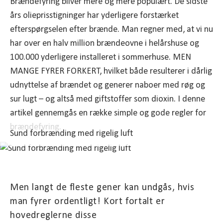
Brændefyring bliver mere og mere populært. De sidste
års olieprisstigninger har yderligere forstærket
efterspørgselen efter brænde. Man regner med, at vi nu
har over en halv million brændeovne i helårshuse og
100.000 yderligere installeret i sommerhuse. MEN
MANGE FYRER FORKERT, hvilket både resulterer i dårlig
udnyttelse af brændet og generer naboer med røg og
sur lugt – og altså med giftstoffer som dioxin. I denne
artikel gennemgås en række simple og gode regler for
brændefyring.
Sund forbrænding med rigelig luft
Men langt de fleste gener kan undgås, hvis
man fyrer ordentligt! Kort fortalt er
hovedreglerne disse