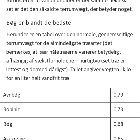
forudsætter at vandindholdet er det samme. Teknisk
set er det den såkaldte tørrumvægt, der betyder noget.
Bøg er blandt de bedste
Herunder er en tabel over den normale, gennemsnitlige
tørrumvægt for de almindeligste træarter (det
bemærkes, at især nåletræerne varierer betydeligt
afhængig af vækstforholdene – hurtigtvokset træ er
lettest og dermed dårligst). Tallet angiver vægten i kilo
for en liter helt vandfrit træ:
Avnbøg
0,79
Robinie
0,73
Bøg
0,68
Ask og eg
0,65