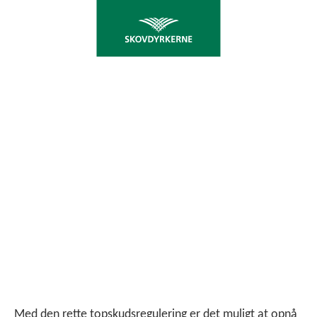
CONSHAPE EVALUERING
Nu er topskudsvæksten i juletræerne stoppet
helt og vi kan begynde at evaluere på, hvordan
topskudsbehandlingen har virket. Generelt har
effekten af de forskellige midler været
svingende.
Med den rette topskudsregulering er det muligt at opnå