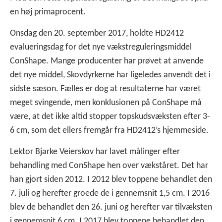
en høj primaprocent.
Onsdag den 20. september 2017, holdte HD2412
evalueringsdag for det nye vækstreguleringsmiddel
ConShape. Mange producenter har prøvet at anvende
det nye middel, Skovdyrkerne har ligeledes anvendt det i
sidste sæson. Fælles er dog at resultaterne har været
meget svingende, men konklusionen på ConShape må
være, at det ikke altid stopper topskudsvæksten efter 3-
6 cm, som det ellers fremgår fra HD2412’s hjemmeside.
Lektor Bjarke Veierskov har lavet målinger efter
behandling med ConShape hen over vækståret. Det har
han gjort siden 2012. I 2012 blev toppene behandlet den
7. juli og herefter groede de i gennemsnit 1,5 cm. I 2016
blev de behandlet den 26. juni og herefter var tilvæksten
i gennemsnit 6 cm. I 2017 blev toppene behandlet den