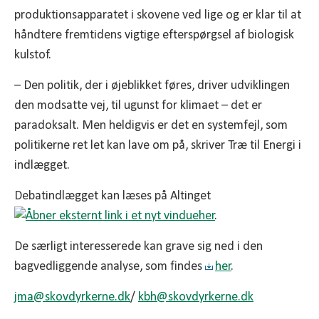
produktionsapparatet i skovene ved lige og er klar til at
håndtere fremtidens vigtige efterspørgsel af biologisk
kulstof.
– Den politik, der i øjeblikket føres, driver udviklingen
den modsatte vej, til ugunst for klimaet – det er
paradoksalt. Men heldigvis er det en systemfejl, som
politikerne ret let kan lave om på, skriver Træ til Energi i
indlægget.
Debatindlægget kan læses på Altinget
her
.
De særligt interesserede kan grave sig ned i den
bagvedliggende analyse, som findes
her
.
jma@
skovdyrkerne.dk
/
kbh@
skovdyrkerne.dk