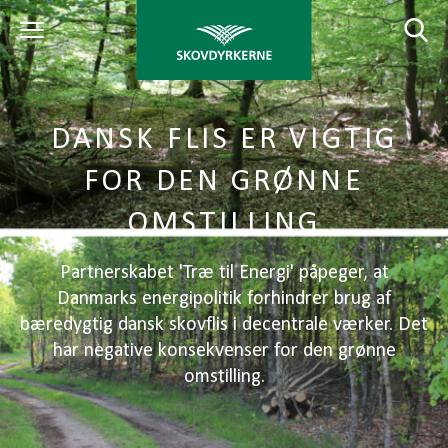
DANSK FLIS ER VIGTIG
FOR DEN GRØNNE
OMSTILLING
Partnerskabet 'Træ til Energi' påpeger, at
Danmarks energipolitik forhindrer brug af
bæredygtig dansk skovflis i decentrale værker. Det
har negative konsekvenser for den grønne
omstilling.