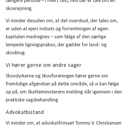
længere periode – i hvert fald, hvis der er tale om en
skovrejsning.
Vi minder desuden om, at det overskud, der tales om,
er uden at ejers indsats og forrentningen af egen­
kapitalen medregnes – som følge af den særlige
lempede ligningspraksis, der gælder for land- og
skovbrug.
Vi hører gerne om andre sager
Skovdyrkerne og Skovforeningen hører gerne om
fremtidige afgørelser på dette område, så vi kan følge
op på, om Skatteministerens melding slår igennem i den
praktiske sagsbehandling
Advokatbistand
Vi minder om, at advokatfirmaet Tommy V. Christiansen