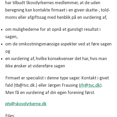
har tilbudt Skovdyrkernes medlemmer, at de uden
beregning kan kontakte firmaet i en given skatte-, told-
moms eller afgiftssag med henblik på en vurdering af,
om mulighederne for at opnå et gunstigt resultat i
sagen,
om de omkostningsmæssige aspekter ved at føre sagen
og
en vurdering af, hvilke konsekvenser det har, hvis man
ikke ønsker at videreføre sagen
Firmaet er specialist i denne type sager. Kontakt i givet
fald (
tb@tvc.dk.) eller Jørgen Frausing (
jfr@
tvc.dk
).
Men få en vurdering af din egen forening først.
phi@
skovdyrkerne.dk
Files: