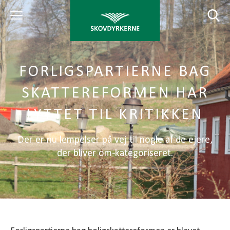
FORLIGSPARTIERNE BAG
SKATTEREFORMEN HAR
LYTTET TIL KRITIKKEN
Der er nu lempelser på vej til nogle af de ejere,
der bliver om-kategoriseret.