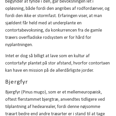
begynder at tynde i den, går bevoksningen let i
opløsning, både fordi den angribes af rodfordærver, og
fordi den ikke er stormfast. Erfaringen viser, at man
sjældent får held med at underplante en
contortabevoksning, da konkurrencen fra de gamle
træers overfladiske rodsystem er for hård for
nyplantningen.
Intet er dog så billigt at lave som en kultur af
contortafyr plantet på stor afstand, hvorfor contortaen
kan have en mission på de allerdårligste jorder.
Bjergfyr
Bjergfyr (Pinus mugo), som er et mellemeuropæisk,
oftest flerstammet bjergtræ, anvendtes tidligere ved
tilplantning af hedearealer, fordi denne nøjsomme
træart bedre end andre træarter er i stand til at tage