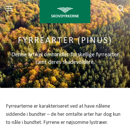
FYRREARTER (PINUS)
Denne artikel omhandler forskellige fyrrearter
samt deres skadevoldere.
Fyrrearterne er karakteriseret ved at have nålene
siddende i bundter – de her omtalte arter har dog kun
to nåle i bundtet. Fyrrene er nøjsomme lystræer.