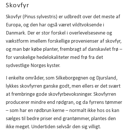
Skovfyr
Skovfyr (Pinus sylvestris) er udbredt over det meste af
Europa, og den har også været vildtvoksende i
Danmark. Der er stor forskel i overlevelsesevne og
vækstform imellem forskellige provenienser af skovfyr,
og man bør købe planter, frembragt af danskavlet frø –
for vanskelige hedelokaliteter med frø fra det
sydvestlige Norges kyster.
I enkelte områder, som Silkeborgegnen og Djursland,
lykkes skovfyrren ganske godt, men ellers er det svært
at frembringe gode skovfyrbevoksninger. Skovfyrren
producerer mindre end rødgran, og da fyrrens tømmer
– som har en rødbrun kerne – normalt ikke hos os kan
sælges til bedre priser end grantømmer, plantes den
ikke meget. Undertiden selvsår den sig villigt.