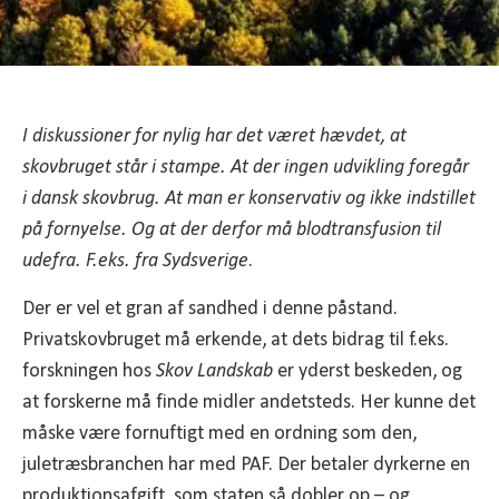
I diskussioner for nylig har det været hævdet, at
skovbruget står i stampe. At der ingen udvikling foregår
i dansk skovbrug. At man er konservativ og ikke indstillet
på fornyelse. Og at der derfor må blodtransfusion til
udefra. F.eks. fra Sydsverige
.
Der er vel et gran af sandhed i denne påstand.
Privatskovbruget må erkende, at dets bidrag til f.eks.
forskningen hos
Skov Landskab
er yderst beskeden, og
at forskerne må finde midler andetsteds. Her kunne det
måske være fornuftigt med en ordning som den,
juletræsbranchen har med PAF. Der betaler dyrkerne en
produktionsafgift, som staten så dobler op – og