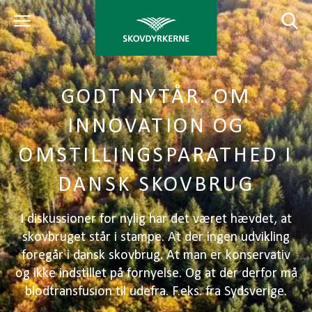
GODT NYTÅR. OM
INNOVATION OG
OMSTILLINGSPARATHED I
DANSK SKOVBRUG
I diskussioner for nylig har det været hævdet, at
skovbruget står i stampe. At der ingen udvikling
foregår i dansk skovbrug. At man er konservativ
og ikke indstillet på fornyelse. Og at der derfor må
blodtransfusion til udefra. F.eks. fra Sydsverige.