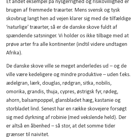
Et andet eksempel på nysgerrighed og risikovillighed er
brugen af fremmede træarter. Mens svensk og tysk
skovbrug langt hen ad vejen klarer sig med de tilfældige
‘naturlige’ træarter, så er de danske skove fuldt af
spændende satsninger. Vi holder os ikke tilbage med at
prøve arter fra alle kontinenter (indtil videre undtagen
Afrika).
De danske skove ville se meget anderledes ud – og de
ville være kedeligere og mindre produktive – uden f.eks.
ædelgran, lærk, douglas, rødgran, sitka, nobilis,
omorika, grandis, thuja, cypres, østrigsk fyr, rødeg,
ahorn, balsampoppel, glansbladet hæg, kastanie og
storbladet lind. Senest har en række skovejere forsøgt
sig med dyrkning af robinie (med vekslende held). Der
er altså en åbenhed – så stor, at det somme tider
grænser til naivitet.