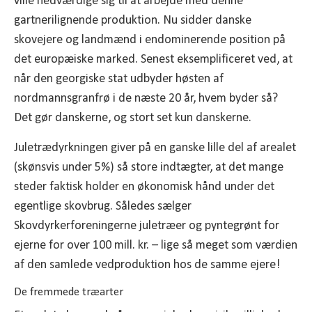
ville nedværdige sig til at arbejde med denne
gartnerilignende produktion. Nu sidder danske
skovejere og landmænd i endominerende position på
det europæiske marked. Senest eksemplificeret ved, at
når den georgiske stat udbyder høsten af
nordmannsgranfrø i de næste 20 år, hvem byder så?
Det gør danskerne, og stort set kun danskerne.
Juletrædyrkningen giver på en ganske lille del af arealet
(skønsvis under 5%) så store indtægter, at det mange
steder faktisk holder en økonomisk hånd under det
egentlige skovbrug. Således sælger
Skovdyrkerforeningerne juletræer og pyntegrønt for
ejerne for over 100 mill. kr. – lige så meget som værdien
af den samlede vedproduktion hos de samme ejere!
De fremmede træarter