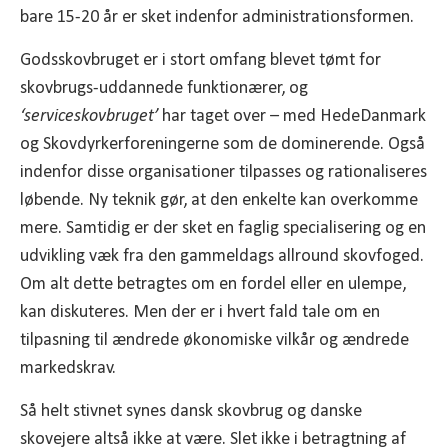
bare 15-20 år er sket indenfor administrationsformen.
Godsskovbruget er i stort omfang blevet tømt for
skovbrugs-uddannede funktionærer, og
‘serviceskovbruget’
har taget over – med HedeDanmark
og Skovdyrkerforeningerne som de dominerende. Også
indenfor disse organisationer tilpasses og rationaliseres
løbende. Ny teknik gør, at den enkelte kan overkomme
mere. Samtidig er der sket en faglig specialisering og en
udvikling væk fra den gammeldags allround skovfoged.
Om alt dette betragtes om en fordel eller en ulempe,
kan diskuteres. Men der er i hvert fald tale om en
tilpasning til ændrede økonomiske vilkår og ændrede
markedskrav.
Så helt stivnet synes dansk skovbrug og danske
skovejere altså ikke at være. Slet ikke i betragtning af