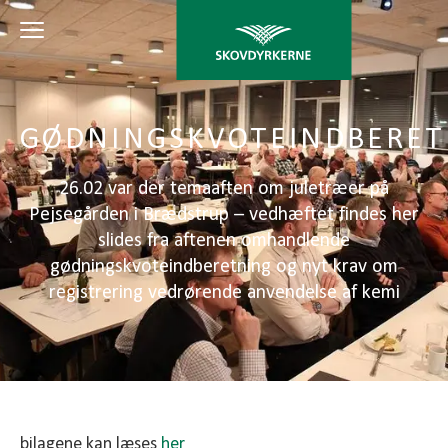
GØDNINGSKVOTEINDBERET
26.02 var der temaaften om juletræer på
Pejsegården i Brædstrup – vedhæftet findes her
slides fra aftenen omhandlende
gødningskvoteindberetning og nyt krav om
registrering vedrørende anvendelse af kemi
bilagene kan læses
her