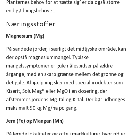
Planternes behov for at ’sætte sig’ er da også større
end gødningsbehovet.
Næringsstoffer
Magnesium (Mg)
På sandede jorder, i særligt det midtjyske område, kan
der opstå magnesiummangel. Typiske
mangelssymptomer er gule nålespidser på ældre
årgange, med en skarp grænse mellem det grønne og
det gule. Afhjælpning sker med specialprodukter som
Kiserit, SoluMag® eller MgO i en dosering, der
afstemmes jordens Mg-tal og K-tal. Der bør udbringes
maksimalt 50 kg Mg/ha pr. gang.
Jern (Fe) og Mangan (Mn)
På lerede lokaliteter og ofte i markkulturer, hvor pH er