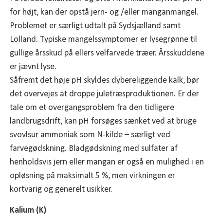
for højt, kan der opstå jern- og /eller manganmangel.
Problemet er særligt udtalt på Sydsjælland samt
Lolland. Typiske mangelssymptomer er lysegrønne til
gullige årsskud på ellers velfarvede træer. Årsskuddene
er jævnt lyse.
Såfremt det høje pH skyldes dybereliggende kalk, bør
det overvejes at droppe juletræsproduktionen. Er der
tale om et overgangsproblem fra den tidligere
landbrugsdrift, kan pH forsøges sænket ved at bruge
svovlsur ammoniak som N-kilde – særligt ved
farvegødskning. Bladgødskning med sulfater af
henholdsvis jern eller mangan er også en mulighed i en
opløsning på maksimalt 5 %, men virkningen er
kortvarig og generelt usikker.
Kalium (K)