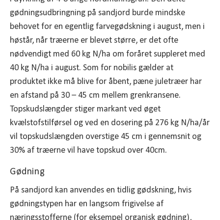
gødningsudbringning på sandjord burde mindske
behovet for en egentlig farvegødskning i august, men i
høstår, når træerne er blevet større, er det ofte
nødvendigt med 60 kg N/ha om foråret suppleret med
40 kg N/ha i august. Som for nobilis gælder at
produktet ikke må blive for åbent, pæne juletræer har
en afstand på 30 – 45 cm mellem grenkransene.
Topskudslængder stiger markant ved øget
kvælstofstilførsel og ved en dosering på 276 kg N/ha/år
vil topskudslængden overstige 45 cm i gennemsnit og
30% af træerne vil have topskud over 40cm.
Gødning
På sandjord kan anvendes en tidlig gødskning, hvis
gødningstypen har en langsom frigivelse af
næringsstofferne (for eksempel organisk gødning),