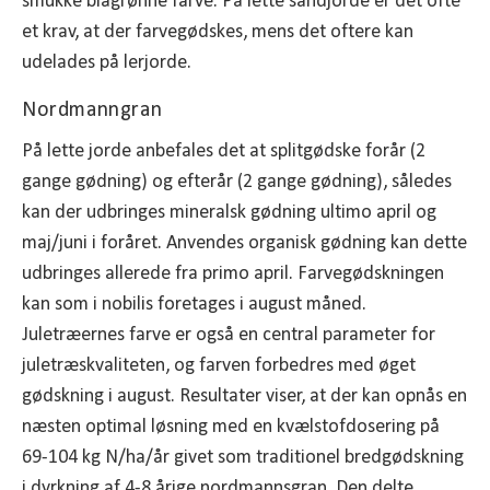
smukke blågrønne farve. På lette sandjorde er det ofte
et krav, at der farvegødskes, mens det oftere kan
udelades på lerjorde.
Nordmanngran
På lette jorde anbefales det at splitgødske forår (2
gange gødning) og efterår (2 gange gødning), således
kan der udbringes mineralsk gødning ultimo april og
maj/juni i foråret. Anvendes organisk gødning kan dette
udbringes allerede fra primo april. Farvegødskningen
kan som i nobilis foretages i august måned.
Juletræernes farve er også en central parameter for
juletræskvaliteten, og farven forbedres med øget
gødskning i august. Resultater viser, at der kan opnås en
næsten optimal løsning med en kvælstofdosering på
69-104 kg N/ha/år givet som traditionel bredgødskning
i dyrkning af 4-8 årige nordmannsgran. Den delte