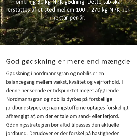
omkring 30 kg NPK gødning. Dette tab skal
erstattes af et sted mellem 100 – 270 kg NPK per
hektar per år.
God gødskning er mere end mængde
Gødskning i nordmannsgran og nobilis er en
balancegang mellem vækst, kvalitet og vejrforhold. I
denne henseende er tidspunktet meget afgørende.
Nordmannsgran og nobilis dyrkes på forskellige
jordbundstyper, og næringstofferne optages forskelligt
afhængigt af, om der er tale om sand- eller lerjord.
Gødningsstrategien bør altid tilpasses den aktuelle
jordbund. Derudover er der forskel på hastigheden