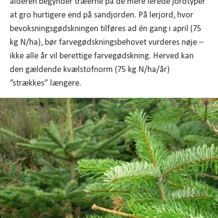
alderen begynder træerne på de mere lerede jordtyper
at gro hurtigere end på sandjorden. På lerjord, hvor
bevoksningsgødskningen tilføres ad én gang i april (75
kg N/ha), bør farvegødskningsbehovet vurderes nøje –
ikke alle år vil berettige farvegødskning. Herved kan
den gældende kvælstofnorm (75 kg N/ha/år)
”strækkes” længere.