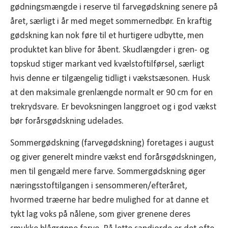
gødningsmængde i reserve til farvegødskning senere på
året, særligt i år med meget sommernedbør. En kraftig
gødskning kan nok føre til et hurtigere udbytte, men
produktet kan blive for åbent. Skudlængder i gren- og
topskud stiger markant ved kvælstoftilførsel, særligt
hvis denne er tilgængelig tidligt i vækstsæsonen. Husk
at den maksimale grenlængde normalt er 90 cm for en
trekrydsvare. Er bevoksningen langgroet og i god vækst
bør forårsgødskning udelades.
Sommergødskning (farvegødskning) foretages i august
og giver generelt mindre vækst end forårsgødskningen,
men til gengæld mere farve. Sommergødskning øger
næringsstoftilgangen i sensommeren/efteråret,
hvormed træerne har bedre mulighed for at danne et
tykt lag voks på nålene, som giver grenene deres