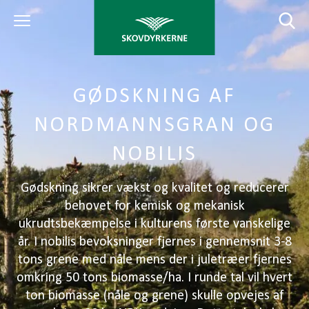
GØDSKNING AF
NORDMANNSGRAN OG
NOBILIS
Gødskning sikrer vækst og kvalitet og reducerer
behovet for kemisk og mekanisk
ukrudtsbekæmpelse i kulturens første vanskelige
år. I nobilis bevoksninger fjernes i gennemsnit 3-8
tons grene med nåle mens der i juletræer fjernes
omkring 50 tons biomasse/ha. I runde tal vil hvert
ton biomasse (nåle og grene) skulle opvejes af