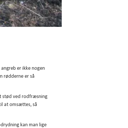
r angreb er ikke nogen
en rødderne er så
et stød ved rodfræsning
til at omsættes, så
tødrydning kan man lige