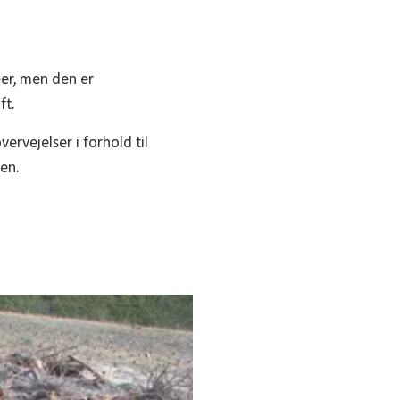
æer, men den er
ft.
rvejelser i forhold til
en.