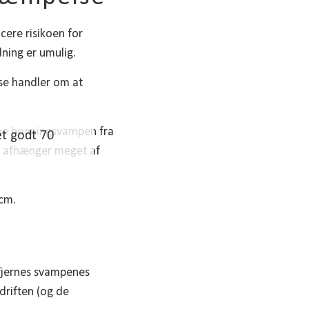
cere risikoen for
dning er umulig.
se handler om at
erne honningsvampen fra
et godt 70
sen afhænger meget af
 fjernes svampenes
driften (og de