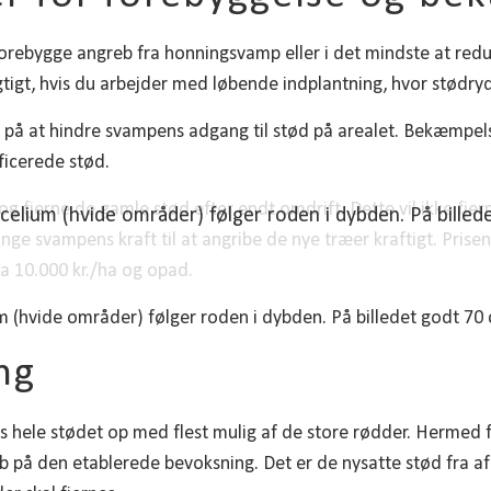
forebygge angreb fra honningsvamp eller i det mindste at redu
gtigt, hvis du arbejder med løbende indplantning, hvor stødry
 på at hindre svampens adgang til stød på arealet. Bekæmpel
ficerede stød.
og fjerne de gamle stød efter endt omdrift. Dette vil ikke fj
lium (hvide områder) følger roden i dybden. På billed
ringe svampens kraft til at angribe de nye træer kraftigt. Pri
a 10.000 kr./ha og opad.
ng
 hele stødet op med flest mulig af de store rødder. Hermed
 på den etablerede bevoksning. Det er de nysatte stød fra af