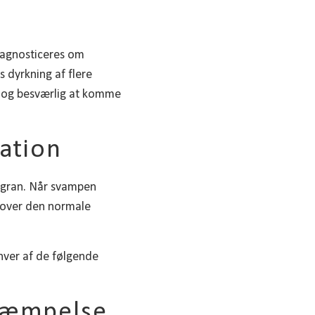
iagnosticeres om
dyrkning af flere
r og besværlig at komme
ation
nsgran. Når svampen
udover den normale
 hver af de følgende
ekæmpelse