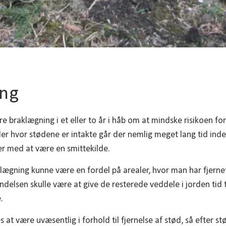
ng
e braklægning i et eller to år i håb om at mindske risikoen fo
aler hvor stødene er intakte går der nemlig meget lang tid ind
r med at være en smittekilde.
lægning kunne være en fordel på arealer, hvor man har fjern
ndelsen skulle være at give de resterede veddele i jorden tid 
.
at være uvæsentlig i forhold til fjernelse af stød, så efter s