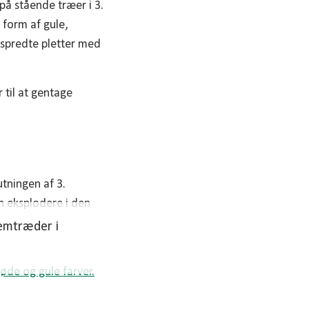
på stående træer i 3.
i form af gule,
 spredte pletter med
 til at gentage
utningen af 3.
n eksplodere i den
emtræder i