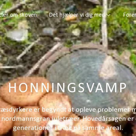
Lær om skoven
Det hjælper vi dig med
Fore
HONNINGSVAMP
ræsdyrkere er begyndt at opleve problemer 
nordmannsgran juletræer. Hovedårsagen er d
generationer i træk på samme areal.