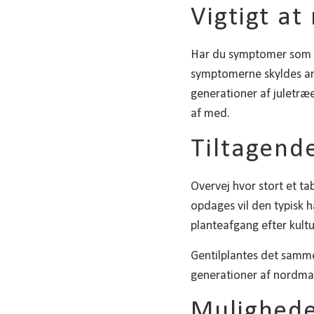
Vigtigt a
Har du symptomer som be
symptomerne skyldes an
generationer af juletræ
af med.
Tiltagend
Overvej hvor stort et t
opdages vil den typisk 
planteafgang efter kultu
Gentilplantes det samme
generationer af nordma
Mulighede