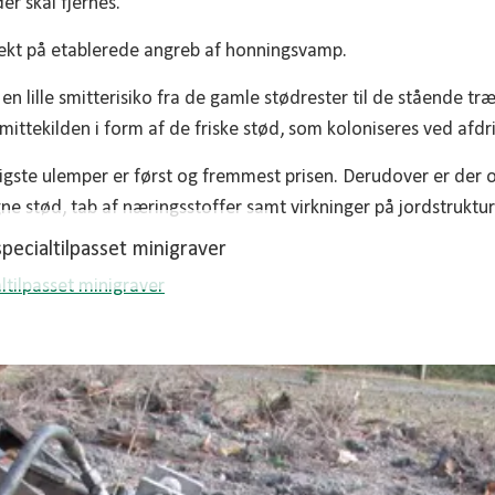
er skal fjernes.
fekt på etablerede angreb af honningsvamp.
 en lille smitterisiko fra de gamle stødrester til de stående tr
smittekilden i form af de friske stød, som koloniseres ved afdri
ste ulemper er først og fremmest prisen. Derudover er der ove
 stød, tab af næringsstoffer samt virkninger på jordstruktur
pecialtilpasset minigraver