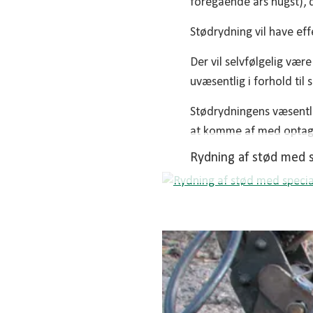
foregående års hugst), d
Stødrydning vil have ef
Der vil selvfølgelig være
uvæsentlig i forhold til 
Stødrydningens væsentlig
at komme af med optagne
Rydning af stød med s