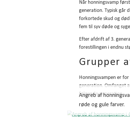
Når honningsvamp først e
generation. Typisk går de
forkortede skud og døde 
fem til syv døde og syge 
Efter afdrift af 3. gene
forestillingen i endnu s
Grupper a
Honningsvampen er for al
generation. Omfanget af
følgende generation.
Angreb af honningsva
røde og gule farver.