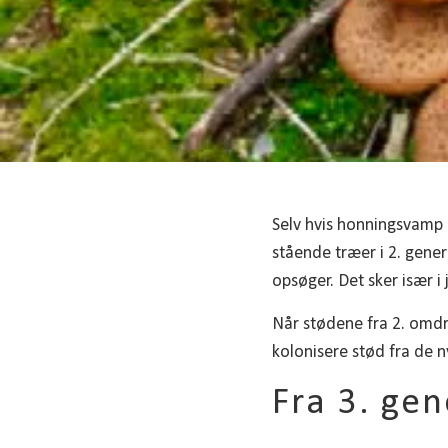
Selv hvis honningsvamp h
stående træer i 2. gener
opsøger. Det sker især 
Når stødene fra 2. omdri
kolonisere stød fra de n
Fra 3. gen