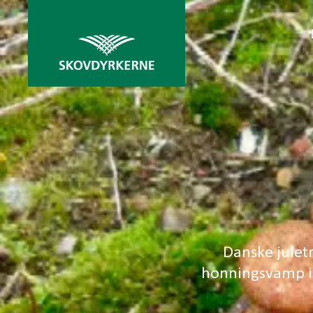
Danske julet
honningsvamp i 