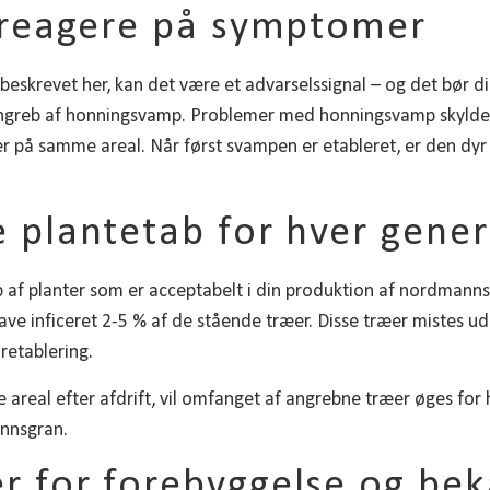
t reagere på symptomer
skrevet her, kan det være et advarselssignal – og det bør d
greb af honningsvamp. Problemer med honningsvamp skyldes 
er på samme areal. Når først svampen er etableret, er den dy
e plantetab for hver gener
ab af planter som er acceptabelt i din produktion af nordman
have inficeret 2-5 % af de stående træer. Disse træer mistes 
retablering.
 areal efter afdrift, vil omfanget af angrebne træer øges for
nnsgran.
r for forebyggelse og b