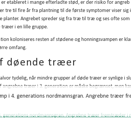
r etableret i mange efterladte stød, er der risiko for angreb 
r tre til fire år fra plantning til de første symptomer viser sig 
planter. Angrebet spreder sig fra træ til træ og ses ofte som
træer i en lille gruppe.
ration koloniseres resten af stødene og honningsvampen er klar
tørre omfang.
f døende træer
vor tydelig, når mindre grupper af døde træer er synlige i sl
 angrebne træer i 3. generation er måske begrænset, men ka
mp i 4. generations nordmannsgran. Angrebne træer fr