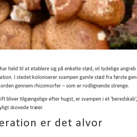
ar held til at etablere sig på enkelte stød, vil tydelige angre
ation. I stedet koloniserer svampen gamle stød fra første gen
i jorden gennem rhizomorfer – som er rodlignende strenge.
ft bliver tilgængelige efter hugst, er svampen i et ’beredskab’
yligt skovede træer.
eration er det alvor