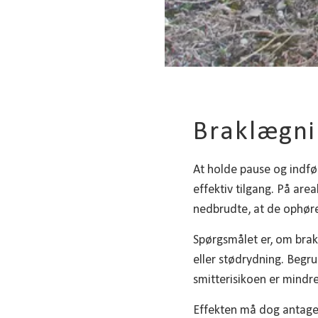
Braklægni
At holde pause og indfør
effektiv tilgang. På are
nedbrudte, at de ophøre
Spørgsmålet er, om brak
eller stødrydning. Begru
smitterisikoen er mindre
Effekten må dog antages 