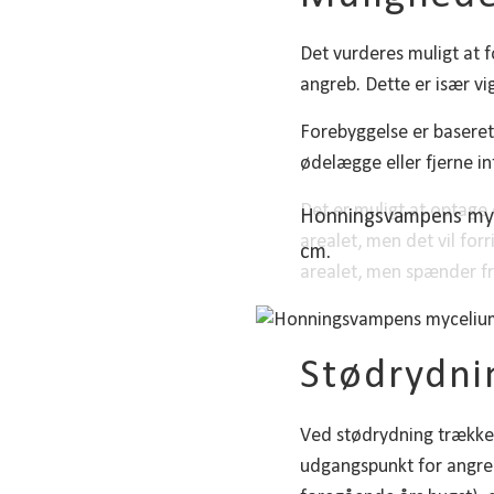
Det vurderes muligt at 
angreb. Dette er især vi
Forebyggelse er baseret
ødelægge eller fjerne in
Det er muligt at optage 
Honningsvampens myce
arealet, men det vil for
cm.
arealet, men spænder fr
Stødrydni
Ved stødrydning trækkes
udgangspunkt for angreb