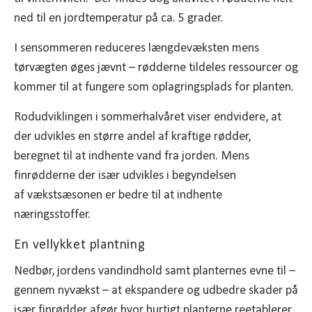
ned til en jordtemperatur på ca. 5 grader.
I sensommeren reduceres længdevæksten mens
tørvægten øges jævnt – rødderne tildeles ressourcer og
kommer til at fungere som oplagringsplads for planten.
Rodudviklingen i sommerhalvåret viser endvidere, at
der udvikles en større andel af kraftige rødder,
beregnet til at indhente vand fra jorden. Mens
finrødderne der især udvikles i begyndelsen
af vækstsæsonen er bedre til at indhente
næringsstoffer.
En vellykket plantning
Nedbør, jordens vandindhold samt planternes evne til –
gennem nyvækst – at ekspandere og udbedre skader på
især finrødder afgør hvor hurtigt planterne reetablerer