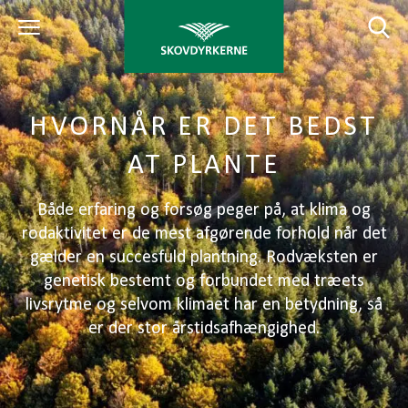
HVORNÅR ER DET BEDST
AT PLANTE
Både erfaring og forsøg peger på, at klima og
rodaktivitet er de mest afgørende forhold når det
gælder en succesfuld plantning. Rodvæksten er
genetisk bestemt og forbundet med træets
livsrytme og selvom klimaet har en betydning, så
er der stor årstidsafhængighed.