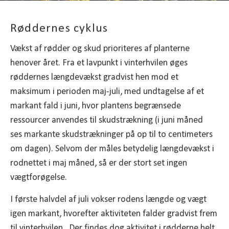
Røddernes cyklus
Vækst af rødder og skud prioriteres af planterne
henover året. Fra et lavpunkt i vinterhvilen øges
røddernes længdevækst gradvist hen mod et
maksimum i perioden maj-juli, med undtagelse af et
markant fald i juni, hvor plantens begrænsede
ressourcer anvendes til skudstrækning (i juni måned
ses markante skudstrækninger på op til to centimeters
om dagen). Selvom der måles betydelig længdevækst i
rodnettet i maj måned, så er der stort set ingen
vægtforøgelse.
I første halvdel af juli vokser rodens længde og vægt
igen markant, hvorefter aktiviteten falder gradvist frem
til vinterhvilen. Der findes dog aktivitet i rødderne helt