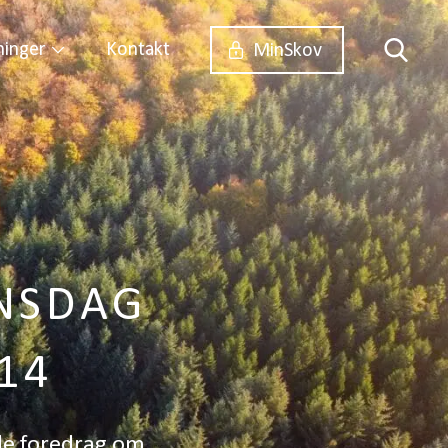
ninger
Kontakt
MinSkov
NSDAG
14
de foredrag om