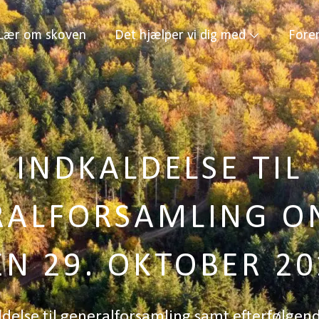
Lær om skoven
Det hjælper vi dig med
Fore
INDKALDELSE TIL
RALFORSAMLING O
EN 29. OKTOBER 20
delse til generalforsamling samt efterfølgen