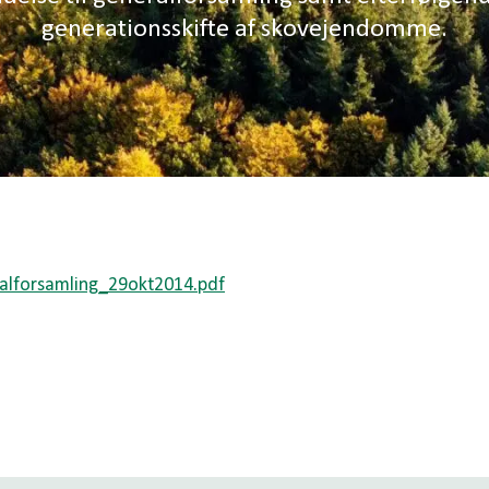
generationsskifte af skovejendomme.
alforsamling_29okt2014.pdf