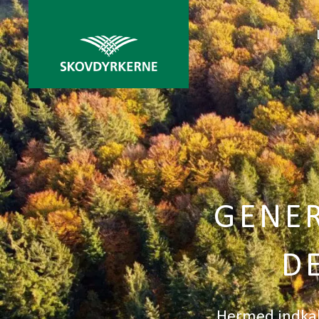
GENE
D
Hermed indkal