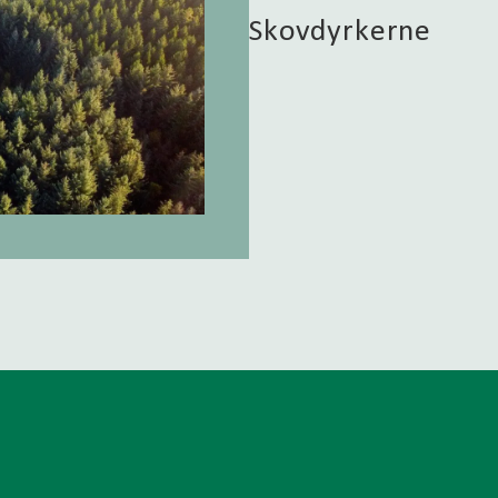
Skovdyrkerne