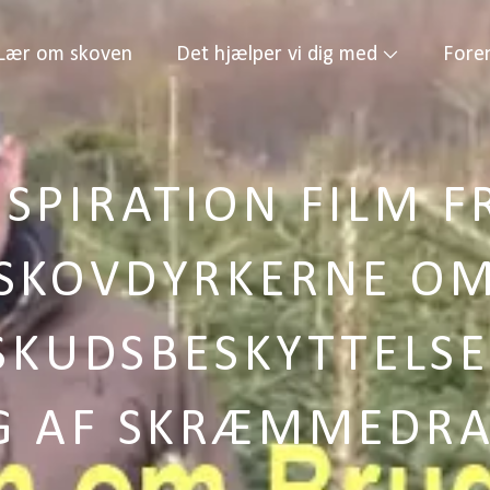
Lær om skoven
Det hjælper vi dig med
Fore
NSPIRATION FILM F
SKOVDYRKERNE O
SKUDSBESKYTTELSE
G AF SKRÆMMEDRA