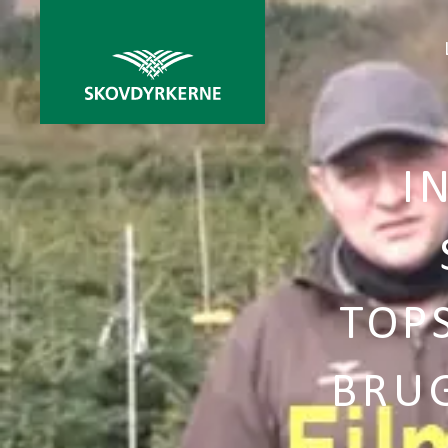
I
TOP
BRU