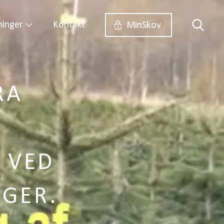
ninger
Kontakt
MinSkov
RA
M
 VED
GER.