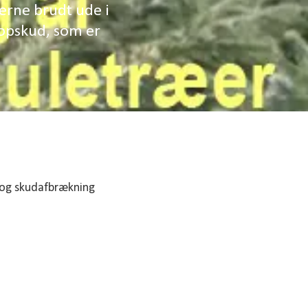
rne brudt ude i
topskud, som er
g og skudafbrækning