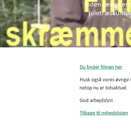
Inden længe er
juletræskultur
Du finder filmen her
Husk også vores øvrige 
netop nu er tidsaktuel.
God arbejdslyst
Tilbage til nyhedslisten