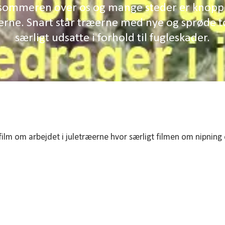
 sommeren over os og mange steder er knoppe
erne. Snart står træerne med nye og sprøde 
særligt udsatte i forhold til fugleskader.
film om arbejdet i juletræerne hvor særligt filmen om nipnin