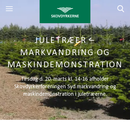
JULETRÆER –
MARKVANDRING OG
MASKINDEMONSTRATION
Tirsdag d. 20. marts kl. 14-16 afholder
Skovdyrkerforeningen Syd markvandring og
maskindemonstration i juletræerne.