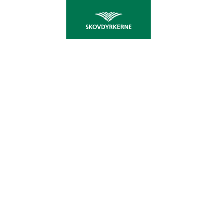
KØB GØDNING HOS
SKOVDYRKERNE
Foråret står for døren, og gødningssæsonen
nærmer sig. Hos Skovdyrkerne Østjylland kan du
købe blandingsgødninger, der er tilpasset
juletræs- og klippegrøntsproduktionen.