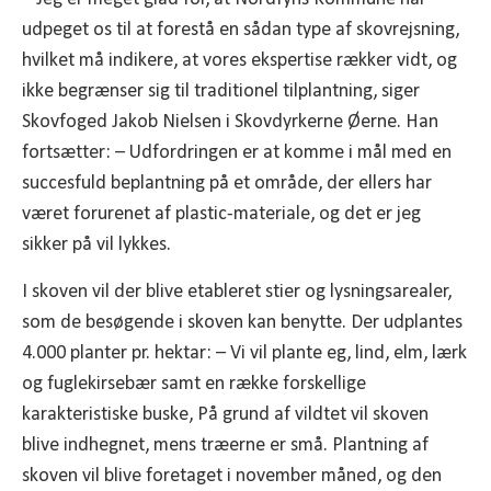
udpeget os til at forestå en sådan type af skovrejsning,
hvilket må indikere, at vores ekspertise rækker vidt, og
ikke begrænser sig til traditionel tilplantning, siger
Skovfoged Jakob Nielsen i Skovdyrkerne Øerne. Han
fortsætter: – Udfordringen er at komme i mål med en
succesfuld beplantning på et område, der ellers har
været forurenet af plastic-materiale, og det er jeg
sikker på vil lykkes.
I skoven vil der blive etableret stier og lysningsarealer,
som de besøgende i skoven kan benytte. Der udplantes
4.000 planter pr. hektar: – Vi vil plante eg, lind, elm, lærk
og fuglekirsebær samt en række forskellige
karakteristiske buske, På grund af vildtet vil skoven
blive indhegnet, mens træerne er små. Plantning af
skoven vil blive foretaget i november måned, og den