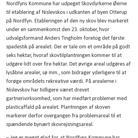
Nordfyns Kommune har udpeget Skovdyrkerne Øerne
til etablering af Nislevskov i udkanten af byen Otterup
på Nordfyn. Etableringen af den ny skov blev markeret
under en sammenkomst den 23. oktober, hvor
udvalgsformand Anders Tingholm foretog det første
spadestik på arealet. Der er tale om et område på godt
seks hektar, hvoraf skovtilplantningen kommer til at
udgøre lidt over fire hektar. Det øvrige areal udgøres af
lysåbne arealer, sø mm., som bidrager yderligere til at
forøge områdets rekreative værdi. På arealerne i
Nislevskov har tidligere været drevet
gartnerivirksomhed, som har medført problemer med
plasticaffald på arealet. Plantningen af skoven
markerer derfor overgangen fra problemareal til et
spændende bynært skovrejsningsareal.
– Jeg er meget glad for, at Nordfyns Kommune har