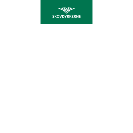
KØN SKOV SKAL ERSTATTE
TRIST OMRÅDE
Skovdyrkerne Øerne skal omskabe et før
forurenet område på Nordfyn til et rekreativt,
smukt skovområde til glæde for borgerne i og
omkring Otterup