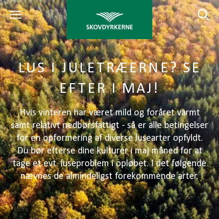
LUS I JULETRÆERNE? SE
EFTER I MAJ!
Hvis vinteren har været mild og foråret varmt
samt relativt nedbørsfattigt - så er alle betingelser
for en opformering af diverse lusearter opfyldt.
Du bør efterse dine kulturer i maj måned for at
tage et evt. luseproblem i opløbet. I det følgende
nævnes de almindeligst forekommende arter.