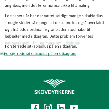
angribes, men det fører normalt ikke til afnåling.
I de senere år har der været særligt mange sitkabladlus
– nogle steder så mange, at de sultne lus også overfaldt
og afnålede nordmannsgraner, der stod nabo til
læbælter med sitkagran. Dette problem forventes
gentaget igen i år. Læs mere om
Sitkalusen
.
Forstørrede sitkabladlus på en sitkagran.