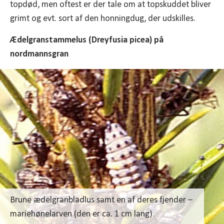
topdød, men oftest er der tale om at topskuddet bliver
grimt og evt. sort af den honningdug, der udskilles.
Ædelgranstammelus (Dreyfusia picea) på
nordmannsgran
Brune ædelgranbladlus samt en af deres fjender –
mariehønelarven (den er ca. 1 cm lang).