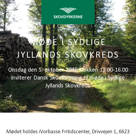
MØDE I SYDLIGE
JYLLANDS SKOVKREDS
Onsdag den 5. oktober 2016 klokken 13.00-16.00
inviterer Dansk Skovforening til møde i Sydlige
Jyllands Skovkreds.
Mødet holdes iVorbasse Fritidscenter, Drivvejen 1, 6623