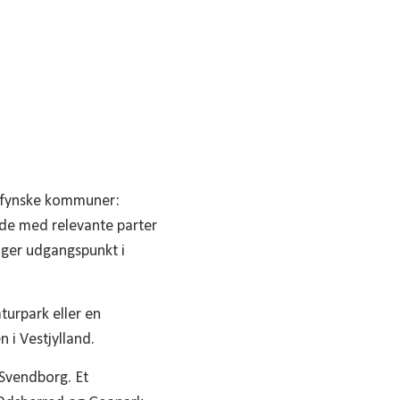
ydfynske kommuner:
jde med relevante parter
tager udgangspunkt i
urpark eller en
 i Vestjylland.
 Svendborg. Et