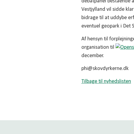
debatpanel bestående af
Vestjylland vil sidde kla
bidrage til at uddybe e
eventuel geopark i Det 
Af hensyn til forplejni
organisation til
december.
phi@skovdyrkerne.dk
Tilbage til nyhedslisten