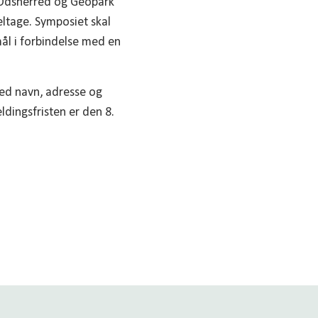
k Odsherred og Geopark
deltage. Symposiet skal
ål i forbindelse med en
med navn, adresse og
eldingsfristen er den 8.