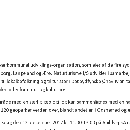
tværkommunal udviklings-organisation, som ejes af de fire s
org, Langeland og Ærø. Naturturisme I/S udvikler i samarbe
r til lokalbefolkning og til turister i Det Sydfynske Øhav. Man 
er indenfor natur og kulturarv.
mråde med en særlig geologi, og kan sammenlignes med en nat
 120 geoparker verden over, blandt andet en i Odsherred og en
nsdag den 13. december 2017 kl. 11.00-13.00 på Abildvej 5A i