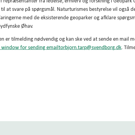
 repræsentanter fra ledelse, erhverv og forskning i Geopar
r til at svare på spørgsmål. Naturturismes bestyrelse vil også 
rfaringerne med de eksisterende geoparker og afklare spørgsm
Sydfynske Øhav.
ngen er tilmelding nødvendig og kan ske ved at sende en mail 
torbjorn.tarp@
svendborg.dk
. Tilm