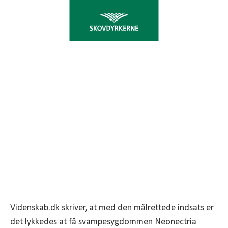
NÆSTE ÅRS JUL ER
REDDET
Det lader til at branchens fælles indsats mod
Neonectria har haft effekt
Videnskab.dk skriver, at med den målrettede indsats er
det lykkedes at få svampesygdommen Neonectria