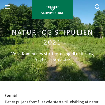
NATUR- OG STIPULJEN
2021
Vejle Kommunes støtteordning til natur- og
friluftslivsprojekter.
Formål
Det er puljens formål at yde støtte til udvikling af natur