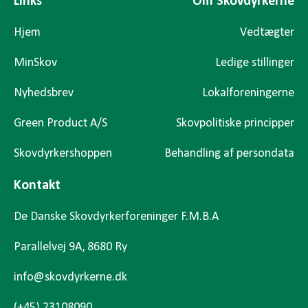
Links
Om Skovdyrkerne
Hjem
Vedtægter
MinSkov
Ledige stillinger
Nyhedsbrev
Lokalforeningerne
Green Product A/S
Skovpolitiske principper
Skovdyrkershoppen
Behandling af persondata
Kontakt
De Danske Skovdyrkerforeninger F.M.B.A
Parallelvej 9A, 8680 Ry
info@skovdyrkerne.dk
(+45) 23108090