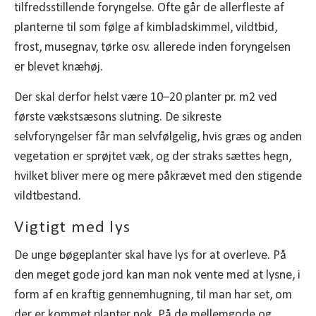
tilfredsstillende foryngelse. Ofte går de allerfleste af
planterne til som følge af kimbladskimmel, vildtbid,
frost, musegnav, tørke osv. allerede inden foryngelsen
er blevet knæhøj.
Der skal derfor helst være 10–20 planter pr. m2 ved
første vækstsæsons slutning. De sikreste
selvforyngelser får man selvfølgelig, hvis græs og anden
vegetation er sprøjtet væk, og der straks sættes hegn,
hvilket bliver mere og mere påkrævet med den stigende
vildtbestand.
Vigtigt med lys
De unge bøgeplanter skal have lys for at overleve. På
den meget gode jord kan man nok vente med at lysne, i
form af en kraftig gennemhugning, til man har set, om
der er kommet planter nok. På de mellemgode og