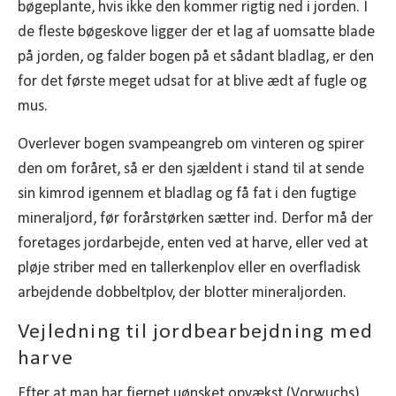
bøgeplante, hvis ikke den kommer rigtig ned i jorden. I
de fleste bøgeskove ligger der et lag af uomsatte blade
på jorden, og falder bogen på et sådant bladlag, er den
for det første meget udsat for at blive ædt af fugle og
mus.
Overlever bogen svampeangreb om vinteren og spirer
den om foråret, så er den sjældent i stand til at sende
sin kimrod igennem et bladlag og få fat i den fugtige
mineraljord, før forårstørken sætter ind. Derfor må der
foretages jordarbejde, enten ved at harve, eller ved at
pløje striber med en tallerkenplov eller en overfladisk
arbejdende dobbeltplov, der blotter mineraljorden.
Vejledning til jordbearbejdning med
harve
Efter at man har fjernet uønsket opvækst (Vorwuchs),