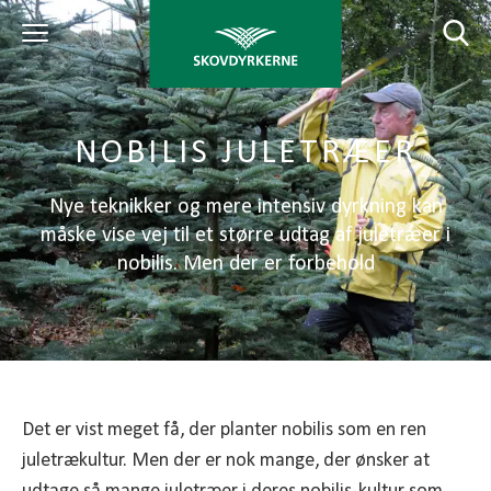
NOBILIS JULETRÆER
Nye teknikker og mere intensiv dyrkning kan
måske vise vej til et større udtag af juletræer i
nobilis. Men der er forbehold
Det er vist meget få, der planter nobilis som en ren
juletrækultur. Men der er nok mange, der ønsker at