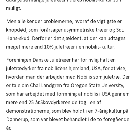
udtage så mange juletræer i deres nobilis-kultur som
muligt.
Men alle kender problemerne, hvoraf de vigtigste er
knopdød, som forårsager usymmetriske træer og Sct.
Hans-skud. Derfor er det sjældent, at der kan udtages
meget mere end 10% juletræer i en nobilis-kultur.
Foreningen Danske Juletræer har for nylig haft en
juletrædyrker fra nobilis’ens hjemland, USA, for at vise,
hvordan man dér arbejder med Nobilis som juletræ. Der
er tale om Chal Landgren fra Oregon State University,
som har arbejdet med formning af nobilis i USA gennem
mere end 25 år.Skovdyrkeren deltog i en af
demonstrationerne, som blev holdt i en 7-årig kultur på
Dønnerup, som var blevet behandlet i de to foregående
år.