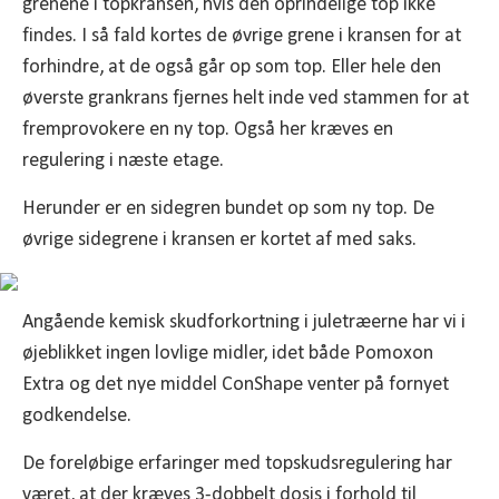
grenene i topkransen, hvis den oprindelige top ikke
findes. I så fald kortes de øvrige grene i kransen for at
forhindre, at de også går op som top. Eller hele den
øverste grankrans fjernes helt inde ved stammen for at
fremprovokere en ny top. Også her kræves en
regulering i næste etage.
Herunder er en sidegren bundet op som ny top. De
øvrige sidegrene i kransen er kortet af med saks.
Angående kemisk skudforkortning i juletræerne har vi i
øjeblikket ingen lovlige midler, idet både Pomoxon
Extra og det nye middel ConShape venter på fornyet
godkendelse.
De foreløbige erfaringer med topskudsregulering har
været, at der kræves 3-dobbelt dosis i forhold til