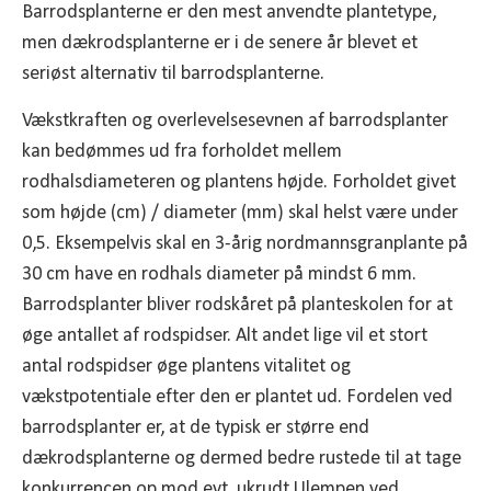
Barrodsplanterne er den mest anvendte plantetype,
men dækrodsplanterne er i de senere år blevet et
seriøst alternativ til barrodsplanterne.
Vækstkraften og overlevelsesevnen af barrodsplanter
kan bedømmes ud fra forholdet mellem
rodhalsdiameteren og plantens højde. Forholdet givet
som højde (cm) / diameter (mm) skal helst være under
0,5. Eksempelvis skal en 3-årig nordmannsgranplante på
30 cm have en rodhals diameter på mindst 6 mm.
Barrodsplanter bliver rodskåret på planteskolen for at
øge antallet af rodspidser. Alt andet lige vil et stort
antal rodspidser øge plantens vitalitet og
vækstpotentiale efter den er plantet ud. Fordelen ved
barrodsplanter er, at de typisk er større end
dækrodsplanterne og dermed bedre rustede til at tage
konkurrencen op mod evt. ukrudt.Ulempen ved