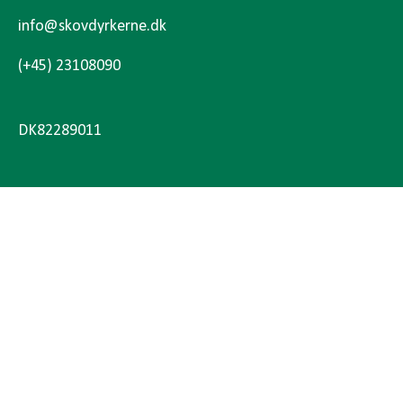
info@skovdyrkerne.dk
(+45) 23108090
DK82289011