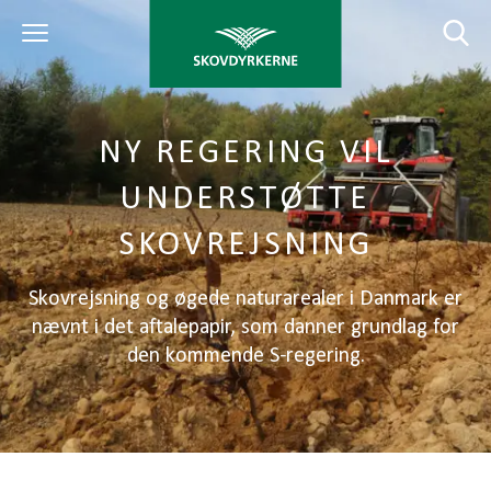
NY REGERING VIL
UNDERSTØTTE
SKOVREJSNING
Skovrejsning og øgede naturarealer i Danmark er
nævnt i det aftalepapir, som danner grundlag for
den kommende S-regering.