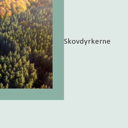
Skovdyrkerne