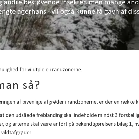
g andre bestøvende insekter, men mange andre
ngte agerhøns - vil også kunne få gavn af diss
ulighed for vildtpleje i randzonerne.
man så?
ringen af bivenlige afgrøder i randzonerne, er der en række k
at den udsåede frøblanding skal indeholde mindst 3 forskellig
er, og arterne skal være anført på bekendtgørelsens bilag 1, 
 vildtafgrøder.