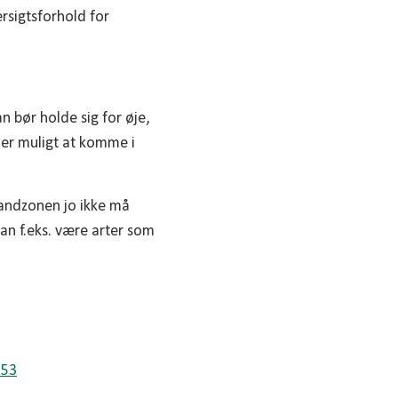
ersigtsforhold for
n bør holde sig for øje,
 er muligt at komme i
randzonen jo ikke må
an f.eks. være arter som
353