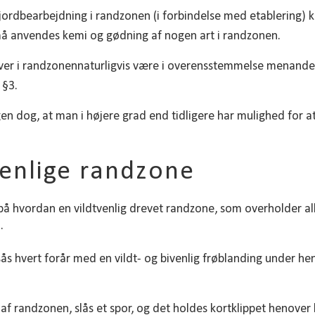
 jordbearbejdning i randzonen (i forbindelse med etablering) 
 må anvendes kemi og gødning af nogen art i randzonen.
aver i randzonennaturligvis være i overensstemmelse menanden 
 §3.
gen dog, at man i højere grad end tidligere har mulighed for 
venlige randzone
å hvordan en vildtvenlig drevet randzone, som overholder alle
·
sås hvert forår med en vildt- og bivenlig frøblanding under he
 af randzonen, slås et spor, og det holdes kortklippet henove