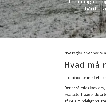
til honningbier o
hårdt træ
Nye regler giver bedre m
Hvad må 
I forbindelse med etable
Der er således krav om, 
kvælsstoffikserende art
af de almindeligt brugte