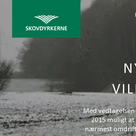
N
VI
Med vedtagelsen a
2015 muligt at
nærmest omdrifts