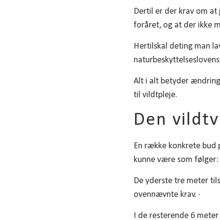
Dertil er der krav om at
foråret, og at der ikke
Hertilskal deting man l
naturbeskyttelseslovens
Alt i alt betyder ændrin
til vildtpleje.
Den vildt
En række konkrete bud p
kunne være som følger: 
De yderste tre meter til
ovennævnte krav. ·
I de resterende 6 meter