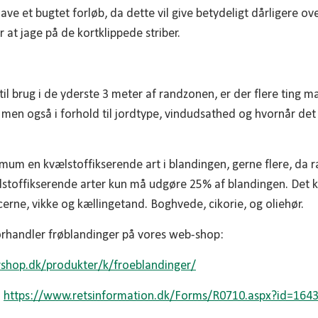
ve et bugtet forløb, da dette vil give betydeligt dårligere ov
r at jage på de kortklippede striber.
til brug i de yderste 3 meter af randzonen, er der flere ting ma
 men også i forhold til jordtype, vindudsathed og hvornår det
mum en kvælstoffikserende art i blandingen, gerne flere, da 
stoffikserende arter kun må udgøre 25% af blandingen. Det k
ucerne, vikke og kællingetand. Boghvede, cikorie, og oliehør.
orhandler frøblandinger på vores web-shop:
shop.dk/produkter/k/froeblandinger/
:
https://www.retsinformation.dk/Forms/R0710.aspx?id=164