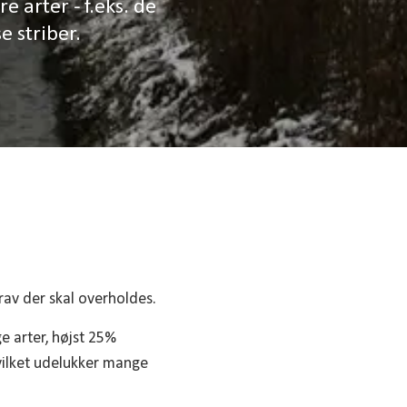
 arter - f.eks. de
e striber.
rav der skal overholdes.
e arter, højst 25%
hvilket udelukker mange