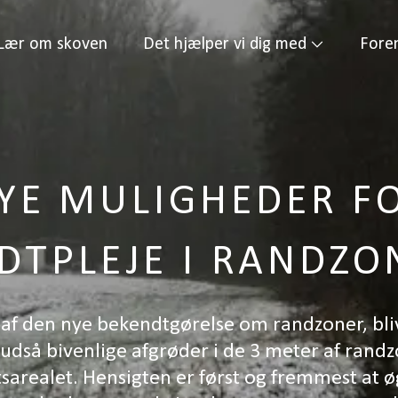
Lær om skoven
Det hjælper vi dig med
Fore
YE MULIGHEDER F
LDTPLEJE I RANDZO
f den nye bekendtgørelse om randzoner, bliv
 udså bivenlige afgrøder i de 3 meter af randz
arealet. Hensigten er først og fremmest at