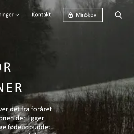
ninger
Kontakt
MinSkov
OR
NER
er det fra foråret
onen der ligger
 øge fødeudbuddet