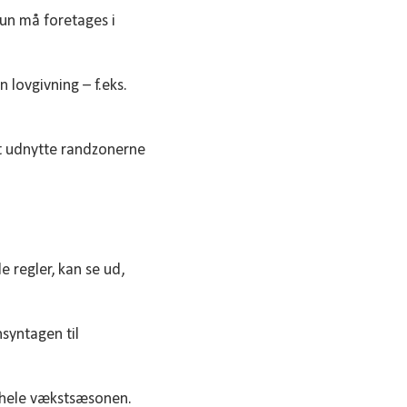
kun må foretages i
lovgivning – f.eks.
at udnytte randzonerne
 regler, kan se ud,
nsyntagen til
r hele vækstsæsonen.