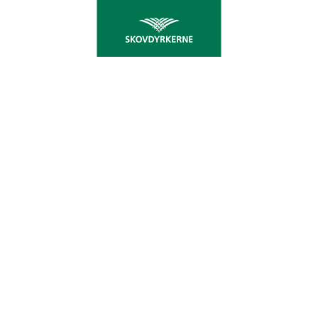
NYT ENERGIUDSPIL
SAVNER GRØN GAS
Regeringen har netop fremlagt sit udspil til et nyt
energiforlig for perioden 2020 til 2030. Udspillet
indeholder fornuftige elementer, men
Skovdyrkerne mener ligesom Dansk Skovforening,
at man overser mulighederne i grøn gas.