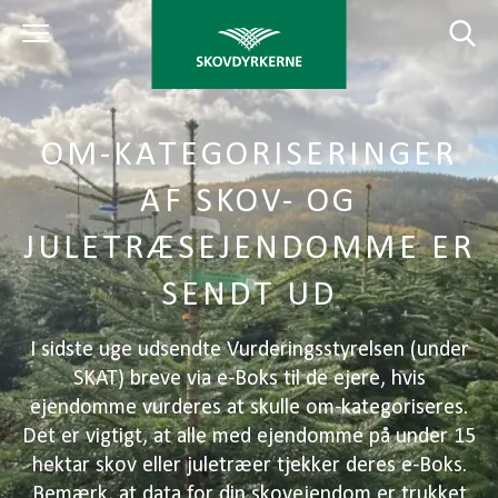
OM-KATEGORISERINGER
AF SKOV- OG
JULETRÆSEJENDOMME ER
SENDT UD
I sidste uge udsendte Vurderingsstyrelsen (under
SKAT) breve via e-Boks til de ejere, hvis
ejendomme vurderes at skulle om-kategoriseres.
Det er vigtigt, at alle med ejendomme på under 15
hektar skov eller juletræer tjekker deres e-Boks.
Bemærk, at data for din skovejendom er trukket