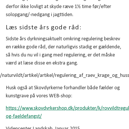
derfor ikke lovligt at skyde ræve 1½ time før/efter
solopgang/-nedgang i jagttiden.
Læs sidste års gode råd:
Sidste års dyrkningsaktuelt omkring regulering beskrev
en række gode råd, der naturligvis stadig er gældende,
så hvis du nu vil i gang med regulering, er det måske
værd at læse disse en ekstra gang.
/naturvildt/artikel/artikel/regulering_af_raev_krage_og_hus
Husk også at Skovdyrkerne forhandler både fælder og
kunstgrave på vores WEB-shop:
https://www.skovdyrkershop.dk/produkter/k/rovvildtregul
og-faeldefangst/
Videncenter Landskab, Januar 2015