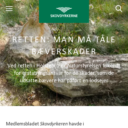
RETTEN: MAN MÅ TÅLE
BÆVERSKADER
Ved retten i Holstebro er Naturstyrelsen frikendt
for erstatningsansvar for de skader, som de
udsatte bævere har påført en lodsejer
Medlemsbladet
Skovdyrkeren
havde i