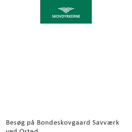
SÅ NÆRMER TIDEN SIG
FOR TILMELDING TIL ET
SPÆNDENDE BESØG PÅ
SAVVÆRK
Besøg på Bondeskovgaard Savværk
ved Osted