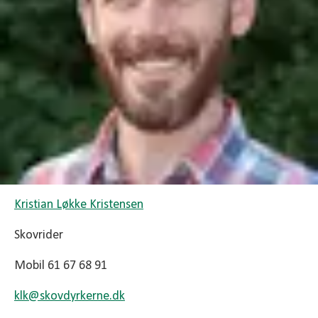
Kristian Løkke Kristensen
Skovrider
Mobil 61 67 68 91
klk@
skovdyrkerne.dk