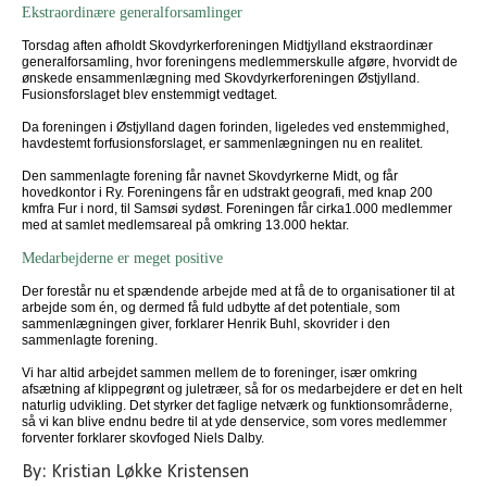
Ekstraordinære generalforsamlinger
Torsdag aften afholdt Skovdyrkerforeningen Midtjylland ekstraordinær
generalforsamling, hvor foreningens medlemmerskulle afgøre, hvorvidt de
ønskede ensammenlægning med Skovdyrkerforeningen Østjylland.
Fusionsforslaget blev enstemmigt vedtaget.
Da foreningen i Østjylland dagen forinden, ligeledes ved enstemmighed,
havdestemt forfusionsforslaget, er sammenlægningen nu en realitet.
Den sammenlagte forening får navnet Skovdyrkerne Midt, og får
hovedkontor i Ry. Foreningens får en udstrakt geografi, med knap 200
kmfra Fur i nord, til Samsøi sydøst. Foreningen får cirka1.000 medlemmer
med at samlet medlemsareal på omkring 13.000 hektar.
Medarbejderne er meget positive
Der forestår nu et spændende arbejde med at få de to organisationer til at
arbejde som én, og dermed få fuld udbytte af det potentiale, som
sammenlægningen giver, forklarer Henrik Buhl, skovrider i den
sammenlagte forening.
Vi har altid arbejdet sammen mellem de to foreninger, især omkring
afsætning af klippegrønt og juletræer, så for os medarbejdere er det en helt
naturlig udvikling. Det styrker det faglige netværk og funktionsområderne,
så vi kan blive endnu bedre til at yde denservice, som vores medlemmer
forventer forklarer skovfoged Niels Dalby.
By: Kristian Løkke Kristensen