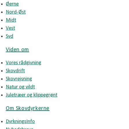
Øerne
Nord-Øst
Midt
Vest
Syd
Viden om
Vores rådgivning
Skovdrift
Skovrejsning
Natur og vildt
Juletræer og klippegrønt
Om Skovdyrkerne
DyrkningsInfo