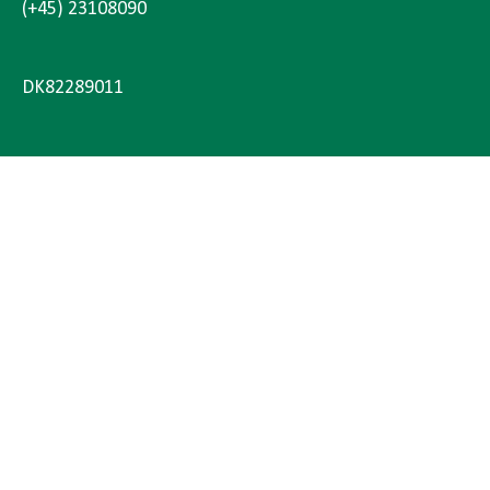
(+45) 23108090
DK82289011