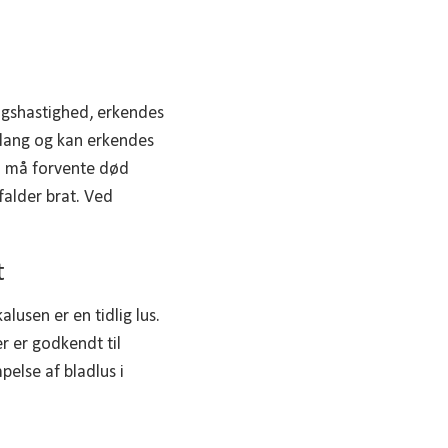
ngshastighed, erkendes
 lang og kan erkendes
vi må forvente død
falder brat. Ved
.
t
lusen er en tidlig lus.
r er godkendt til
pelse af bladlus i