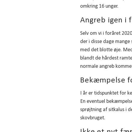
omkring 16 unger.
Angreb igen i 
Selv om vi i foråret 20
der i disse dage mange 
med det blotte øje. Med
blandt de hårdest ramte 
normale angreb kommer t
Bekæmpelse for
I år er tidspunktet for 
En eventuel bekæmpelse 
sprøjtning af sitkalus i
skovbruget.