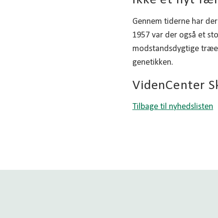
Ikke et nyt f
Gennem tiderne har der v
1957 var der også et sto
modstandsdygtige træer 
genetikken.
VidenCenter S
Tilbage til nyhedslisten