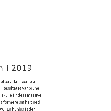
n i 2019
eftervirkningerne af
. Resultatet var brune
skulle findes i massive
t formere sig helt ned
0°C. En hunlus føder