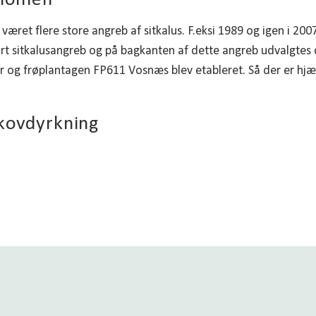
ænomen
æret flere store angreb af sitkalus. F.eksi 1989 og igen i 2007
rt sitkalusangreb og på bagkanten af ​​dette angreb udvalgtes
og frøplantagen FP611 Vosnæs blev etableret. Så der er hjæl
kovdyrkning