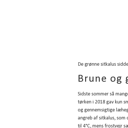
De grønne sitkalus sidde
Brune og 
Sidste sommer så mange 
tørken i 2018 gav kun sm
og gennemsigtige læhegn
angreb af sitkalus, som
til 4°C, mens frostvejr 