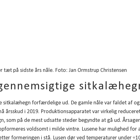
r tæt på sidste års nåle. Foto: Jan Ormstrup Christensen
gennemsigtige sitkalæheg
sitkalæhegn forfærdelige ud. De gamle nåle var faldet af og 
å årsskud i 2019. Produktionsapparatet var virkelig reduceret
, som på de mest udsatte steder begyndte at gå ud. Årsagen 
 opformeres voldsomt i milde vintre. Lusene har mulighed for a
sætter formeringen i stå. Lusen dør ved temperaturer under ÷1