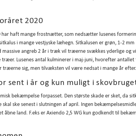
foråret 2020
20 har haft mange frostnætter, som nedsætter lusenes formeri
sitkalus i mange vestjyske læhegn. Sitkalusen er grøn, 1-2 mm
 massive angreb 2 år i træk vil træerne svækkes yderlige og 
træer. Lusenes antal kulminerer i maj-juni, hvorefter antallet 
ræerne sig, men tilvæksten vil være nedsat i mange år efter
 sent i år og kun muligt i skovbruge
kemisk bekæmpelse forpasset. Den største skade er sket, da sitka
skal ske senest i slutningen af april. Ingen bekæmpelsesmidle
 det åbne land. F.eks er Axiendo 2,5 WG kun godkendt til bekæm