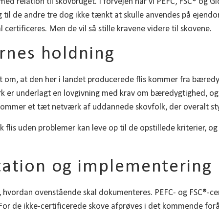
 med relation til skovbruget. I forvejen har vi PEFC, FSC® og G
 til de andre tre dog ikke tænkt at skulle anvendes på ejend
certificeres. Men de vil så stille kravene videre til skovene.
rnes holdning
t om, at den her i landet producerede flis kommer fra bæredy
 er underlagt en lovgivning med krav om bæredygtighed, og 
il kommer et tæt netværk af uddannede skovfolk, der overalt st
 flis uden problemer kan leve op til de opstillede kriterier, og
ation og implementering
t, hvordan ovenstående skal dokumenteres. PEFC- og FSC®-cer
 For de ikke-certificerede skove afprøves i det kommende forå