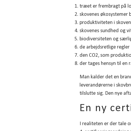
træet er frembragt på lo
skovenes økosystemer b
produktiviteten i skove
skovenes sundhed og vit
biodiversiteten og særl
de arbejdsretlige regler
den CO2, som produktio
der tages hensyn til en
Man kalder det en branch
leverandørerne i skovbru
tilslutte sig. Den nye af
En ny cert
I realiteten er der tale