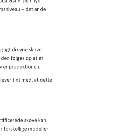
lobalG.A.P. Den nye
omsniveau – det er de
gtigt drevne skove.
den følges op at et
yrer produktionen.
 lever fint med, at dette
tificerede skove kan
r forskellige modeller