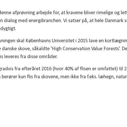
enne afprøvning arbejde for, at kravene bliver rimelige og let
e en dialog med energibranchen. Vi satser på, at hele Danmar
dygtigt.
ningen skal Københavns Universitet i 2015 lave en kortlægning
 danske skove, såkaldte ’High Conservation Value Forests’. De
flis leveres fra disse områder.
advis fra efteråret 2016 (hvor 40% af flisen er omfattet) til 2
len berører kun flis fra skovene, men ikke fra f.eks. læhegn, na