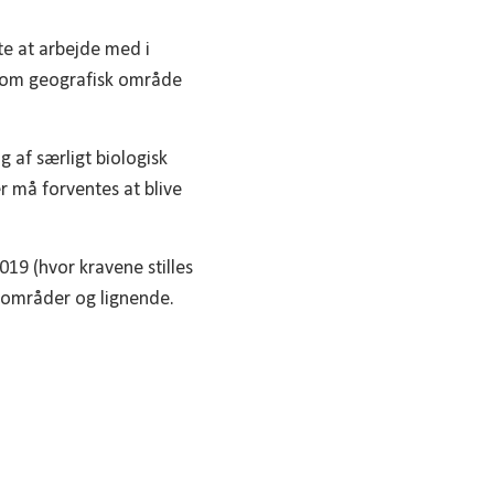
te at arbejde med i
k som geografisk område
 af særligt biologisk
r må forventes at blive
019 (hvor kravene stilles
turområder og lignende.