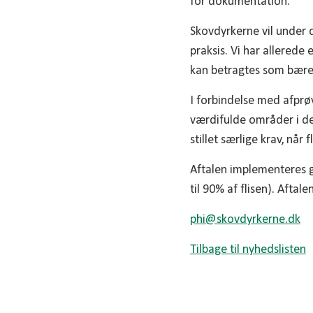
for dokumentation.
Skovdyrkerne vil under d
praksis. Vi har allered
kan betragtes som bære
I forbindelse med afprøv
værdifulde områder i de
stillet særlige krav, når 
Aftalen implementeres gr
til 90% af flisen). Afta
phi@
skovdyrkerne.dk
Tilbage til nyhedslisten