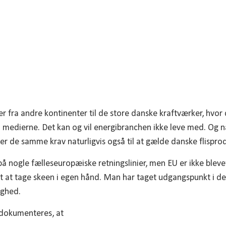
er fra andre kontinenter til de store danske kraftværker, hvor d
 i medierne. Det kan og vil energibranchen ikke leve med. Og når
 de samme krav naturligvis også til at gælde danske flispro
å nogle fælleseuropæiske retningslinier, men EU er ikke bleve
t at tage skeen i egen hånd. Man har taget udgangspunkt i de
ighed.
 dokumenteres, at