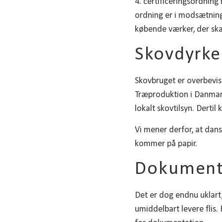
4. certificeringsordning
ordning er i modsætning
købende værker, der skal 
Skovdyrke
Skovbruget er overbevis
Træproduktion i Danmark
lokalt skovtilsyn. Dert
Vi mener derfor, at dansk
kommer på papir.
Dokument
Det er dog endnu uklar
umiddelbart levere flis.