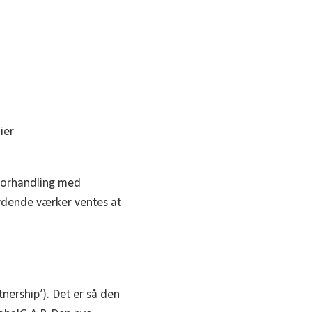
ier
 forhandling med
etydende værker ventes at
tnership’). Det er så den