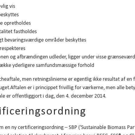
vlig vis
eskyttes
ne opretholdes
alitet fastholdes
igt bevaringsværdige områder beskyttes
 respekteres
nen og afbrændingen udleder, ligger under visse grænseværd
 række yderligere samfundsmæssige forhold
eaftale, men retningslinierne er egentlig ikke resultat af en
get.Aftalen er i princippet frivillig for værkerne, men alle b
tale er offentliggjort i dag, den 4. december 2014.
ificeringsordning
 om en ny certificeringsordning – SBP (’Sustainable Biomass Par