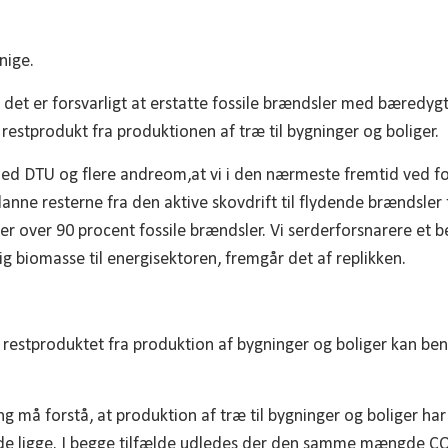
nige.
at det er forsvarligt at erstatte fossile brændsler med bæredyg
 restprodukt fra produktionen af træ til bygninger og boliger.
ed DTU og flere andreom,at vi i den nærmeste fremtid ved f
ne resterne fra den aktive skovdrift til flydende brændsler ti
er over 90 procent fossile brændsler. Vi serderforsnarere et b
g biomasse til energisektoren, fremgår det af replikken.
restproduktet fra produktion af bygninger og boliger kan beny
 må forstå, at produktion af træ til bygninger og boliger har
ade ligge. I begge tilfælde udledes der den samme mængde CO2