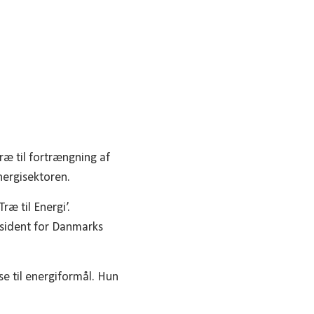
ræ til fortrængning af
nergisektoren.
æ til Energi’.
æsident for Danmarks
se til energiformål. Hun