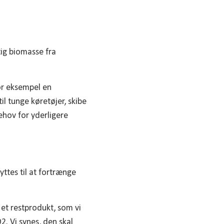
tig biomasse fra
or eksempel en
l tunge køretøjer, skibe
ehov for yderligere
ttes til at fortrænge
 et restprodukt, som vi
. Vi synes, den skal