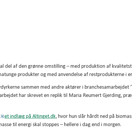
Naturfredningsforening.
al del af den grønne omstilling – med produktion af kvalitetst
imatunge produkter og med anvendelse af restprodukterne i e
vdyrkerne sammen med andre aktører i branchesamarbejdet ’Tr
rbejdet har skrevet en replik til Maria Reumert Gjerding, pr
.
d
et indlæg på Altinget.dk
, hvor hun slår hårdt ned på biomas
asse til energi skal stoppes – hellere i dag end i morgen.