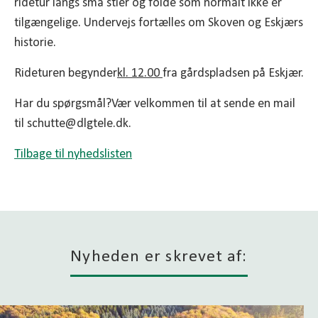
ridetur langs små stier og folde som normalt ikke er
tilgængelige. Undervejs fortælles om Skoven og Eskjærs
historie.
Rideturen begynder
kl. 12.00
fra gårdspladsen på Eskjær.
Har du spørgsmål?Vær velkommen til at sende en mail
til schutte@dlgtele.dk.
Tilbage til nyhedslisten
Nyheden er skrevet af: