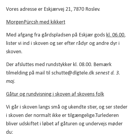
Vores adresse er Eskjærvej 21, 7870 Roslev.
MorgenPürcsh med kikkert
Med afgang fra gårdspladsen på Eskjær gods
kl. 06.00
,
lister vi ind i skoven og ser efter rådyr og andre dyr i
skoven.
Der afsluttes med rundstykker kl. 08.00. Bemærk
tilmelding på mail til schutte@dlgtele.dk
senest d. 3.
maj
.
Gåtur og rundvisning i skoven af skovens folk
Vi går i skoven langs små og ukendte stier, og ser steder
i skoven der normalt ikke er tilgængelige.Turlederen
bliver udskiftet i løbet af gåturen og undervejs møder
du: