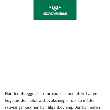
SKOVNINGSMETODE TIL
AFDRIFT AF NÅLETRÆ
september 30, 2013
Når der aflægges flis i forbindelse med afdrift af en
hugstmoden nåletræsbevoksning, er der to måder
skovningsmaskinen kan tilgå skovning. Den kan enten